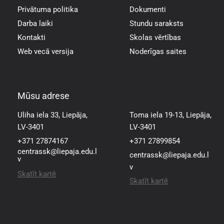
Privātuma politika
Dokumenti
Darba laiki
Stundu saraksts
Kontakti
Skolas vērtības
Web vecā versija
Noderīgas saites
Mūsu adrese
Mūsu adrese
Uliha iela 33, Liepāja,
Toma iela 19-13, Liepāja,
LV-3401
LV-3401
+371 27874167
+371 27899854
centrassk@liepaja.edu.l
centrassk@liepaja.edu.l
v
v
Skatīt kartē
Skatīt kartē