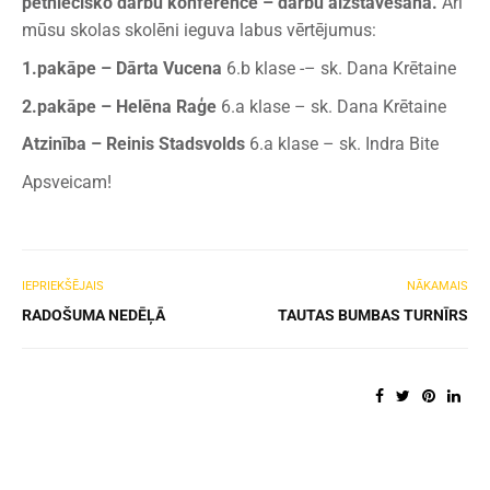
pētniecisko darbu konference – darbu aizstāvēšana.
Arī
mūsu skolas skolēni ieguva labus vērtējumus:
1.pakāpe – Dārta Vucena
6.b klase -– sk. Dana Krētaine
2.pakāpe – Helēna Raģe
6.a klase – sk. Dana Krētaine
Atzinība – Reinis Stadsvolds
6.a klase – sk. Indra Bite
Apsveicam!
IEPRIEKŠĒJAIS
NĀKAMAIS
RADOŠUMA NEDĒĻĀ
TAUTAS BUMBAS TURNĪRS