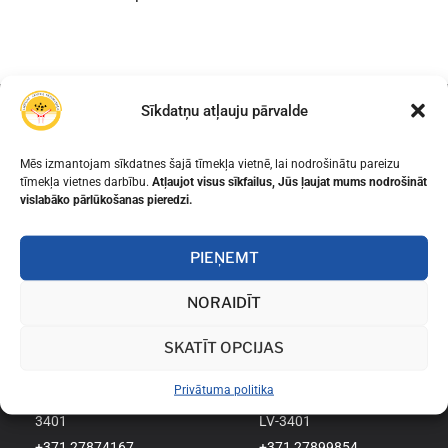
Sīkdatņu atļauju pārvalde
Informācija
Informācija
Mēs izmantojam sīkdatnes šajā tīmekļa vietnē, lai nodrošinātu pareizu
tīmekļa vietnes darbību.
Atļaujot visus sīkfailus, Jūs ļaujat mums nodrošināt
Privātuma politika
Dokumenti
vislabāko pārlūkošanas pieredzi.
Darba laiki
Stundu saraksts
Kontakti
Skolas vērtības
PIEŅEMT
Web vecā versija
Noderīgas saites
NORAIDĪT
SKATĪT OPCIJAS
Mūsu adrese
Mūsu adrese
Privātuma politika
Uliha iela 33, Liepāja, LV-
Toma iela 19-13, Liepāja,
3401
LV-3401
+371 27874167
+371 27899854