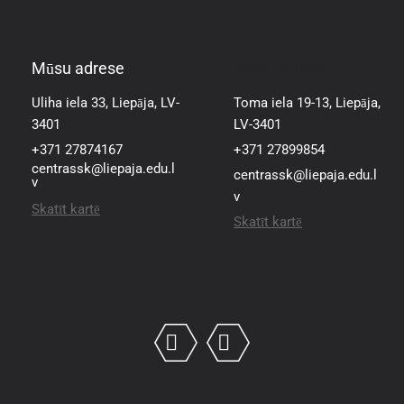
Mūsu adrese
Mūsu adrese
Uliha iela 33, Liepāja, LV-
Toma iela 19-13, Liepāja,
3401
LV-3401
+371 27874167
+371 27899854
centrassk@liepaja.edu.l
centrassk@liepaja.edu.l
v
v
Skatīt kartē
Skatīt kartē