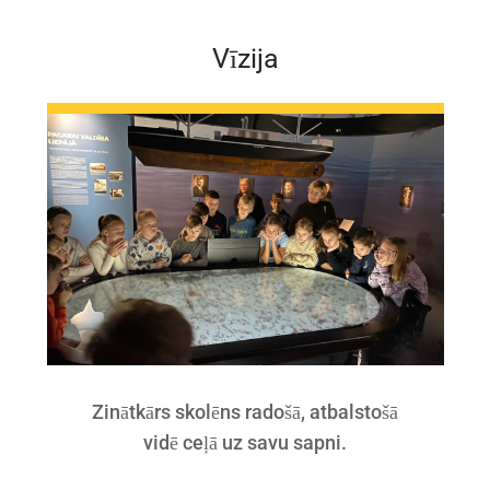
Vīzija
Zinātkārs skolēns radošā, atbalstošā
vidē ceļā uz savu sapni.