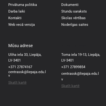
Privātuma politika
Dokumenti
Darba laiki
Stundu saraksts
Kontakti
Skolas vērtības
Web vecā versija
Noderīgas saites
Mūsu adrese
Mūsu adrese
Uliha iela 33, Liepāja,
Toma iela 19-13, Liepāja,
LV-3401
LV-3401
+371 27874167
+371 27899854
centrassk@liepaja.edu.l
centrassk@liepaja.edu.l
v
v
Skatīt kartē
Skatīt kartē