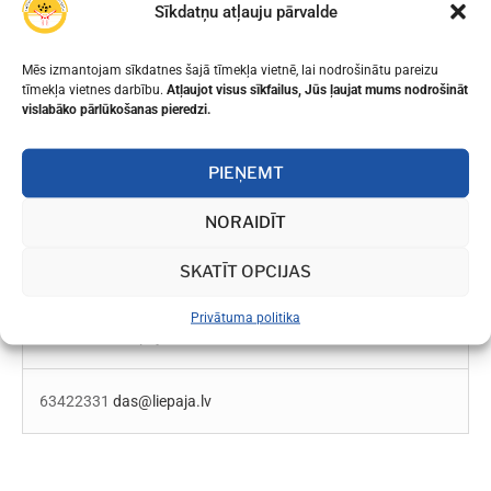
Sīkdatņu atļauju pārvalde
Regīna Roze
Mēs izmantojam sīkdatnes šajā tīmekļa vietnē, lai nodrošinātu pareizu
tīmekļa vietnes darbību.
Atļaujot visus sīkfailus, Jūs ļaujat mums nodrošināt
vislabāko pārlūkošanas pieredzi.
27874167
regina.roze@liepaja.edu.lv
PIEŅEMT
NORAIDĪT
Liepājas valstspilsētas pašvaldības datu aizsardzības
SKATĪT OPCIJAS
speciālists:
Privātuma politika
Rožu iela 6, Liepāja
63422331
das@liepaja.lv