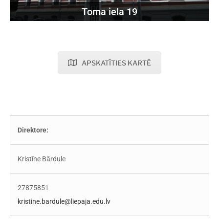
Toma iela 19
APSKATĪTIES KARTĒ
Direktore:
Kristīne Bārdule
27875851
kristine.bardule@liepaja.edu.lv