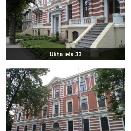
Uliha iela 33, Liepāja
LV – 3401
Latvija
Uliha iela 33
Toma iela 19, Liepāja
LV – 3401
Latvija