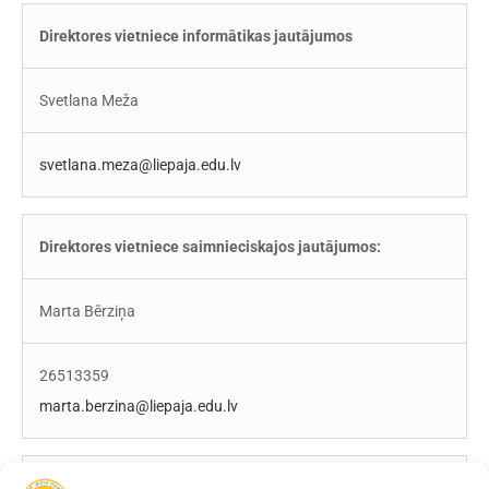
Direktores vietniece informātikas jautājumos
Svetlana Meža
svetlana.meza@liepaja.edu.lv
Direktores vietniece saimnieciskajos jautājumos:
Marta Bērziņa
26513359
marta.berzina@liepaja.edu.lv
Personāldaļas vadītāja