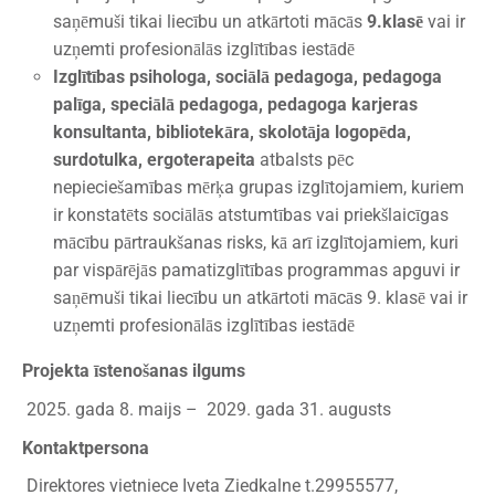
saņēmuši tikai liecību un atkārtoti mācās
9.klasē
vai ir
uzņemti profesionālās izglītības iestādē
Izglītības psihologa, sociālā pedagoga, pedagoga
palīga, speciālā pedagoga, pedagoga karjeras
konsultanta, bibliotekāra, skolotāja logopēda,
surdotulka, ergoterapeita
atbalsts pēc
nepieciešamības mērķa grupas izglītojamiem, kuriem
ir konstatēts sociālās atstumtības vai priekšlaicīgas
mācību pārtraukšanas risks, kā arī izglītojamiem, kuri
par vispārējās pamatizglītības programmas apguvi ir
saņēmuši tikai liecību un atkārtoti mācās 9. klasē vai ir
uzņemti profesionālās izglītības iestādē
Projekta īstenošanas ilgums
2025. gada 8. maijs – 2029. gada 31. augusts
Kontaktpersona
Direktores vietniece Iveta Ziedkalne t.29955577,