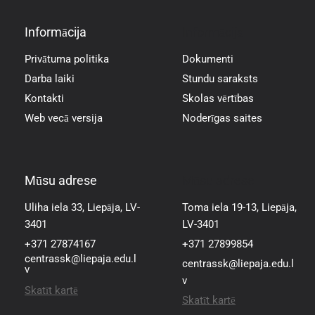
Informācija
Informācija
Privātuma politika
Dokumenti
Darba laiki
Stundu saraksts
Kontakti
Skolas vērtības
Web vecā versija
Noderīgas saites
Mūsu adrese
Mūsu adrese
Uliha iela 33, Liepāja, LV-
Toma iela 19-13, Liepāja,
3401
LV-3401
+371 27874167
+371 27899854
centrassk@liepaja.edu.l
centrassk@liepaja.edu.l
v
v
Skatīt kartē
Skatīt kartē