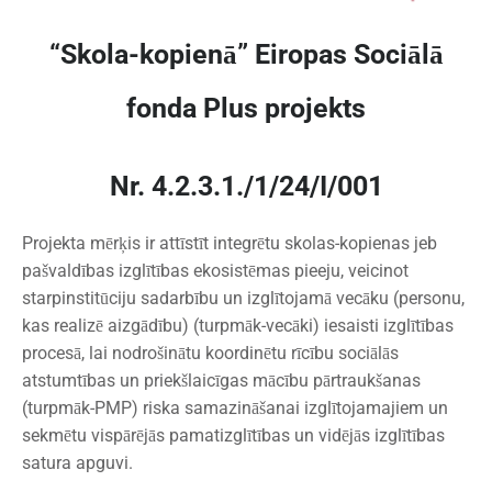
“Skola-kopienā” Eiropas Sociālā
fonda Plus projekts
Nr. 4.2.3.1./1/24/I/001
Projekta mērķis ir attīstīt integrētu skolas-kopienas jeb
pašvaldības izglītības ekosistēmas pieeju, veicinot
starpinstitūciju sadarbību un izglītojamā vecāku (personu,
kas realizē aizgādību) (turpmāk-vecāki) iesaisti izglītības
procesā, lai nodrošinātu koordinētu rīcību sociālās
atstumtības un priekšlaicīgas mācību pārtraukšanas
(turpmāk-PMP) riska samazināšanai izglītojamajiem un
sekmētu vispārējās pamatizglītības un vidējās izglītības
satura apguvi.