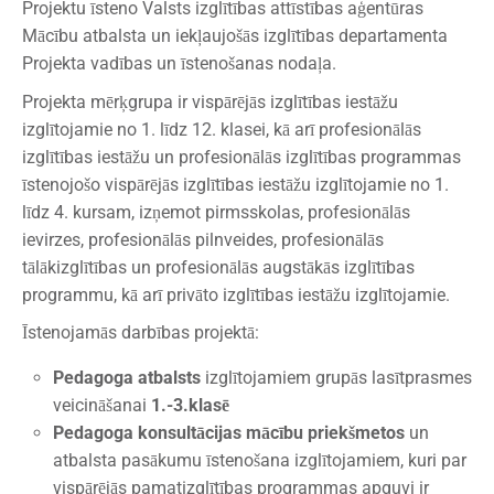
Projektu īsteno Valsts izglītības attīstības aģentūras
Mācību atbalsta un iekļaujošās izglītības departamenta
Projekta vadības un īstenošanas nodaļa.
Projekta mērķgrupa ir vispārējās izglītības iestāžu
izglītojamie no 1. līdz 12. klasei, kā arī profesionālās
izglītības iestāžu un profesionālās izglītības programmas
īstenojošo vispārējās izglītības iestāžu izglītojamie no 1.
līdz 4. kursam, izņemot pirmsskolas, profesionālās
ievirzes, profesionālās pilnveides, profesionālās
tālākizglītības un profesionālās augstākās izglītības
programmu, kā arī privāto izglītības iestāžu izglītojamie.
Īstenojamās darbības projektā:
Pedagoga atbalsts
izglītojamiem grupās lasītprasmes
veicināšanai
1.-3.klasē
Pedagoga konsultācijas mācību priekšmetos
un
atbalsta pasākumu īstenošana izglītojamiem, kuri par
vispārējās pamatizglītības programmas apguvi ir