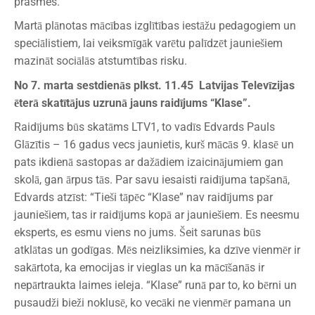
prasmes.
Martā plānotas mācības izglītības iestāžu pedagogiem un
speciālistiem, lai veiksmīgāk varētu palīdzēt jauniešiem
mazināt sociālās atstumtības risku.
No 7. marta sestdienās plkst. 11.45 Latvijas Televīzijas
ēterā skatītājus uzrunā jauns raidījums “Klase”.
Raidījums būs skatāms LTV1, to vadīs Edvards Pauls
Glāzītis – 16 gadus vecs jaunietis, kurš mācās 9. klasē un
pats ikdienā sastopas ar dažādiem izaicinājumiem gan
skolā, gan ārpus tās. Par savu iesaisti raidījuma tapšanā,
Edvards atzīst: “Tieši tāpēc “Klase” nav raidījums par
jauniešiem, tas ir raidījums kopā ar jauniešiem. Es neesmu
eksperts, es esmu viens no jums. Šeit sarunas būs
atklātas un godīgas. Mēs neizliksimies, ka dzīve vienmēr ir
sakārtota, ka emocijas ir vieglas un ka mācīšanās ir
nepārtraukta laimes ieleja. “Klase” runā par to, ko bērni un
pusaudži bieži noklusē, ko vecāki ne vienmēr pamana un