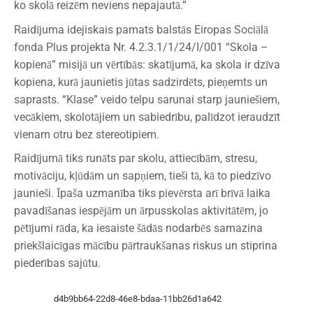
ko skolā reizēm neviens nepajautā.”
Raidījuma idejiskais pamats balstās Eiropas Sociālā
fonda Plus projekta Nr. 4.2.3.1/1/24/I/001 “Skola –
kopienā” misijā un vērtībās: skatījumā, ka skola ir dzīva
kopiena, kurā jaunietis jūtas sadzirdēts, pieņemts un
saprasts. “Klase” veido telpu sarunai starp jauniešiem,
vecākiem, skolotājiem un sabiedrību, palīdzot ieraudzīt
vienam otru bez stereotipiem.
Raidījumā tiks runāts par skolu, attiecībām, stresu,
motivāciju, kļūdām un sapņiem, tieši tā, kā to piedzīvo
jaunieši. Īpaša uzmanība tiks pievērsta arī brīvā laika
pavadīšanas iespējām un ārpusskolas aktivitātēm, jo
pētījumi rāda, ka iesaiste šādās nodarbēs samazina
priekšlaicīgas mācību pārtraukšanas riskus un stiprina
piederības sajūtu.
d4b9bb64-22d8-46e8-bdaa-11bb26d1a642