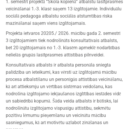
1. semestrī projektā “Skola kopienā” atbalstu lasītprasmes
veicināšanai 1.-3. klasē saņem 13 izglītojamie. Individuālu
sociālā pedagoga atbalstu sociālās atstumtības riska
mazināšanai saņem viens izglītojamais.
Projekta ietvaros 20205./ 2026. mācību gada 2. semestrī
3 izglītojamiem tiek nodrošināts konsultatīvais atbalsts,
bet 20 izglītojamais no 1.-3. klasēm apmeklē nodarbības
nelielās grupās lasītprasmes attīstības pilnveidei.
Konsultatīvais atbalsts ir atbalsta personāla sniegta
palīdzība un ieteikumi, kas vērsti uz izglītojamā mācību
procesa atbalstīšanu un personīgās attīstības veicināšanu,
kā arī attieksmju un vērtības sistēmas veidošanu, kas
nodrošina izglītojamo iekļaušanos izglītības iestādes vidē
un sabiedrībā kopumā. Šāda veida atbalsts ir būtisks, lai
nodrošinātu izglītojamo vispusīgu attīstību, sekmētu
pozitīvu lēmumu pieņemšanu un veicinātu mācību
sasniegumus, kā arī motivētu uzlabot zināšanas un