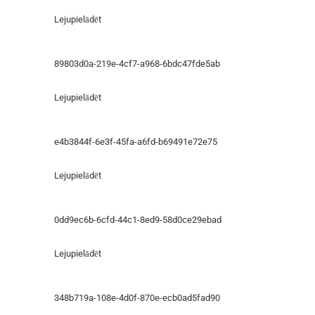
Lejupielādēt
89803d0a-219e-4cf7-a968-6bdc47fde5ab
Lejupielādēt
e4b3844f-6e3f-45fa-a6fd-b69491e72e75
Lejupielādēt
0dd9ec6b-6cfd-44c1-8ed9-58d0ce29ebad
Lejupielādēt
348b719a-108e-4d0f-870e-ecb0ad5fad90