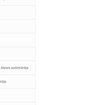
, klases audzinātāja
ātāja