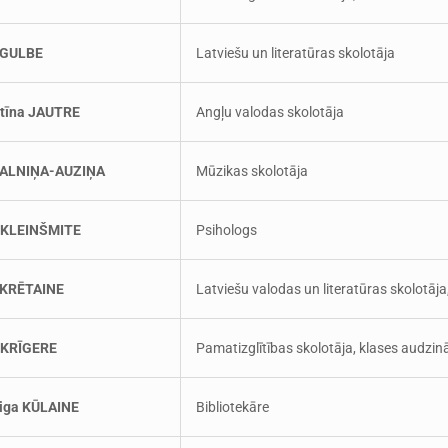
 GULBE
Latviešu un literatūras skolotāja
tīna JAUTRE
Angļu valodas skolotāja
KALNIŅA-AUZIŅA
Mūzikas skolotāja
 KLEINŠMITE
Psihologs
 KRĒTAINE
Latviešu valodas un literatūras skolotāja
 KRĪGERE
Pamatizglītības skolotāja, klases audzin
iga KŪLAINE
Bibliotekāre