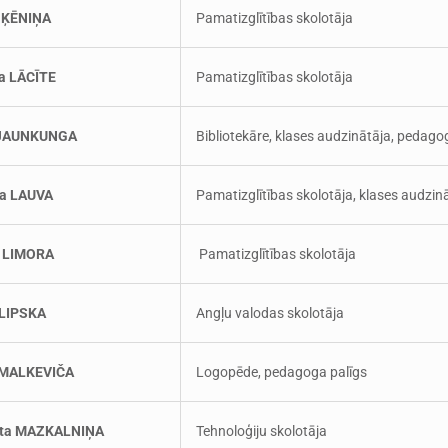
 ĶĒNIŅA
Pamatizglītības skolotāja
a LĀCĪTE
Pamatizglītības skolotāja
 JAUNKUNGA
Bibliotekāre, klases audzinātāja, pedago
a LAUVA
Pamatizglītības skolotāja, klases audzin
a LIMORA
Pamatizglītības skolotāja
 LIPSKA
Angļu valodas skolotāja
 MALKEVIČA
Logopēde, pedagoga palīgs
nta MAZKALNIŅA
Tehnoloģiju skolotāja