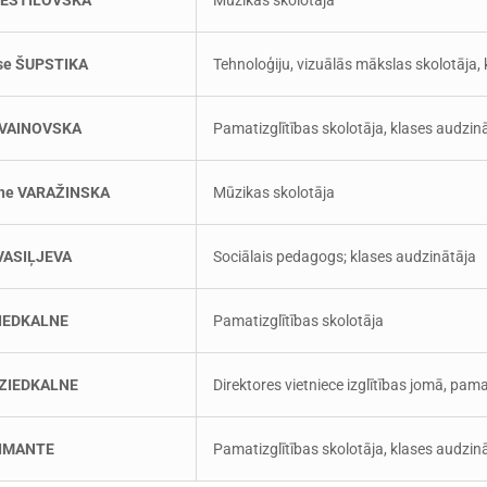
 ŠESTILOVSKA
Mūzikas skolotāja
se ŠUPSTIKA
Tehnoloģiju, vizuālās mākslas skolotāja,
 VAINOVSKA
Pamatizglītības skolotāja, klases audzin
īne VARAŽINSKA
Mūzikas skolotāja
VASIĻJEVA
Sociālais pedagogs; klases audzinātāja
ZIEDKALNE
Pamatizglītības skolotāja
 ZIEDKALNE
Direktores vietniece izglītības jomā, pama
ŽIMANTE
Pamatizglītības skolotāja, klases audzin