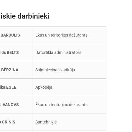
iskie darbinieki
 BĀRDULIS
Ēkas un teritorijas dežurants
nds BELTS
Datortīkla administrators
a BĒRZIŅA
Saimniecības vadītāja
ika EGLE
Apkopēja
s IVANOVS
Ēkas un teritorijas dežurants
s GRĪNIS
Santehniķis