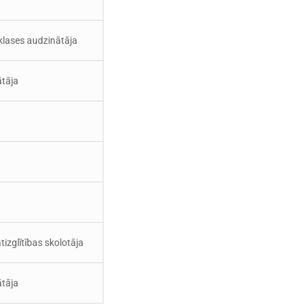
 klases audzinātāja
ātāja
tizglītības skolotāja
ātāja