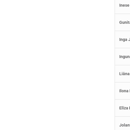
Inese
Gunit
Inga
Ingun
Liān
Ilona
Elīza
Jola