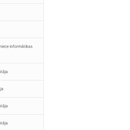
tniece informātikas
ātāja
ja
ātāja
ātāja