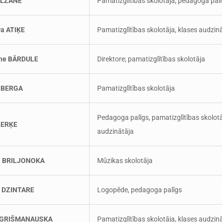
ALŽĀNE
Pamatizglītības skolotāja, pedagoga pal
a ATIĶE
Pamatizglītības skolotāja, klases audzin
īne BĀRDULE
Direktore; pamatizglītības skolotāja
a BERGA
Pamatizglītības skolotāja
Pedagoga palīgs, pamatizglītības skolotā
BERĶE
audzinātāja
a BRILJONOKA
Mūzikas skolotāja
a DZINTARE
Logopēde, pedagoga palīgs
a GRIŠMANAUSKA
Pamatizglītības skolotāja, klases audzin