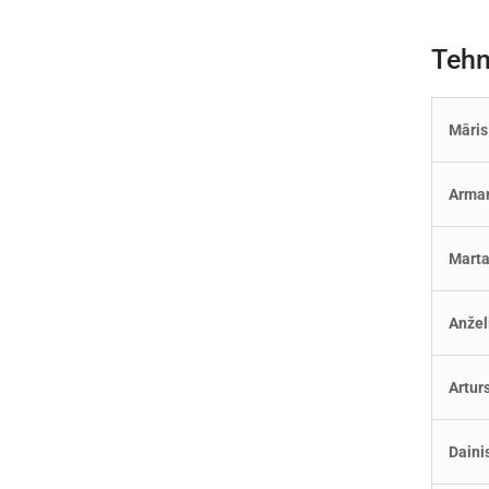
Tehn
Māris
Arma
Mart
Anžel
Artur
Daini