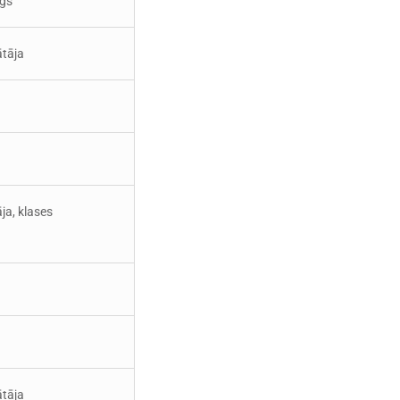
īgs
ātāja
ja, klases
ātāja