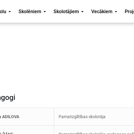
olu
Skolēniem
Skolotājiem
Vecākiem
Proj
gogi
a ADILOVA
Pamatizglītības skolotāja