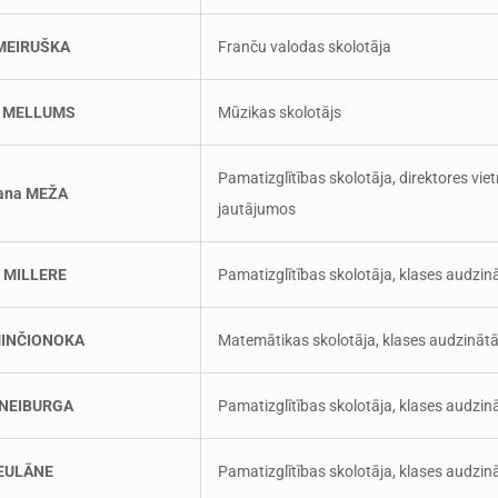
 MEIRUŠKA
Franču valodas skolotāja
s MELLUMS
Mūzikas skolotājs
Pamatizglītības skolotāja, direktores vie
lana MEŽA
jautājumos
 MILLERE
Pamatizglītības skolotāja, klases audzin
 MINČIONOKA
Matemātikas skolotāja, klases audzinātā
 NEIBURGA
Pamatizglītības skolotāja, klases audzin
NEULĀNE
Pamatizglītības skolotāja, klases audzin