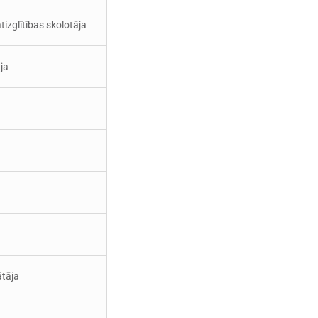
tizglītības skolotāja
ja
ātāja