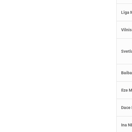
Līga
Vilni
Svet
Baiba
Ilze
Dace
Ina 