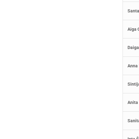
Sant
Aiga
Daig
Anna
Sinti
Anit
Sani