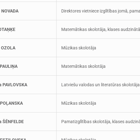
a NOVADA
Direktores vietniece izglītības jomā, pama
 OTAŅĶE
Matemātikas skolotāja, klases audzinātā
a OZOLA
Mūzikas skolotāja
 PAULIŅA
Matemātikas skolotāja
ja PAVLOVSKA
Latviešu valodas un literatūras skolotāja
a POĻANSKA
Mūzikas skolotāja
ta ŠĒNFELDE
Pamatizglītības skolotāja, klases audzin