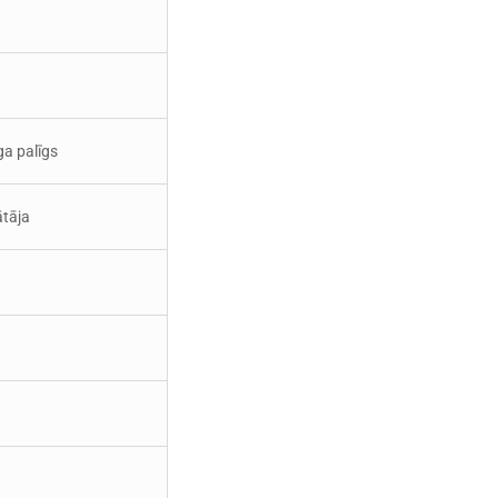
ga palīgs
ātāja