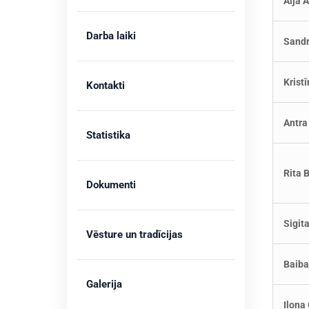
Aija 
Darba laiki
Sandr
Krist
Kontakti
Antr
Statistika
Rita 
Dokumenti
Sigit
Vēsture un tradīcijas
Baib
Galerija
Ilon