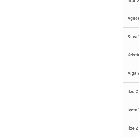
Inta
Agne
Silva
Krist
Aiga 
Ilze 
Iveta
Ilze 