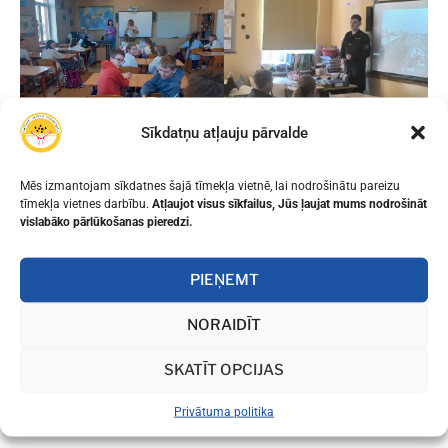
Sīkdatņu atļauju pārvalde
Mēs izmantojam sīkdatnes šajā tīmekļa vietnē, lai nodrošinātu pareizu
tīmekļa vietnes darbību.
Atļaujot visus sīkfailus, Jūs ļaujat mums nodrošināt
vislabāko pārlūkošanas pieredzi.
PIEŅEMT
NORAIDĪT
SKATĪT OPCIJAS
Privātuma politika