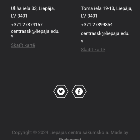
Uliha iela 33, Liepāja,
Toma iela 19-13, Liepāja,
LV-3401
LV-3401
+371 27874167
+371 27899854
centrassk@liepaja.edu.l
centrassk@liepaja.edu.l
v
v
Skatīt kartē
Skatīt kartē
Copyright © 2024 Liepājas centra sākumskola. Made by