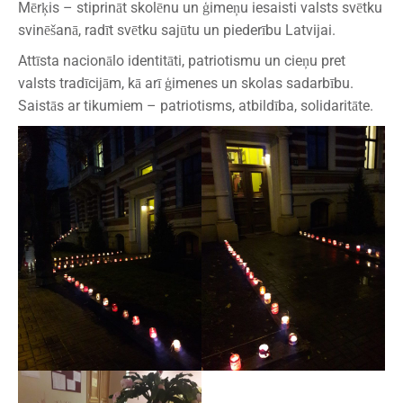
Mērķis – stiprināt skolēnu un ģimeņu iesaisti valsts svētku
svinēšanā, radīt svētku sajūtu un piederību Latvijai.
Attīsta nacionālo identitāti, patriotismu un cieņu pret
valsts tradīcijām, kā arī ģimenes un skolas sadarbību.
Saistās ar tikumiem – patriotisms, atbildība, solidaritāte.