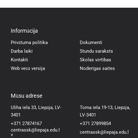
Informācija
Informācija
Privātuma politika
Dokumenti
Darba laiki
Stundu saraksts
Kontakti
Skolas vērtības
Web vecā versija
Noderīgas saites
Mūsu adrese
Mūsu adrese
Uliha iela 33, Liepāja, LV-
Toma iela 19-13, Liepāja,
3401
LV-3401
+371 27874167
+371 27899854
centrassk@liepaja.edu.l
centrassk@liepaja.edu.l
v