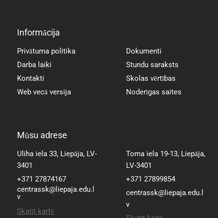
Informācija
Informācija
Privātuma politika
Dokumenti
Darba laiki
Stundu saraksts
Kontakti
Skolas vērtības
Web vecā versija
Noderīgas saites
Mūsu adrese
Mūsu adrese
Uliha iela 33, Liepāja, LV-
Toma iela 19-13, Liepāja,
3401
LV-3401
+371 27874167
+371 27899854
centrassk@liepaja.edu.l
centrassk@liepaja.edu.l
v
v
Skatīt kartē
Skatīt kartē