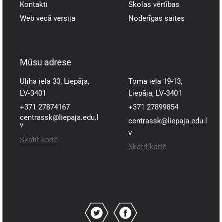
Kontakti
Skolas vērtības
Web vecā versija
Noderīgas saites
Mūsu adrese
Mūsu adrese
Uliha iela 33, Liepāja,
Toma iela 19-13,
LV-3401
Liepāja, LV-3401
+371 27874167
+371 27899854
centrassk@liepaja.edu.l
centrassk@liepaja.edu.l
v
v
Skatīt kartē
Skatīt kartē