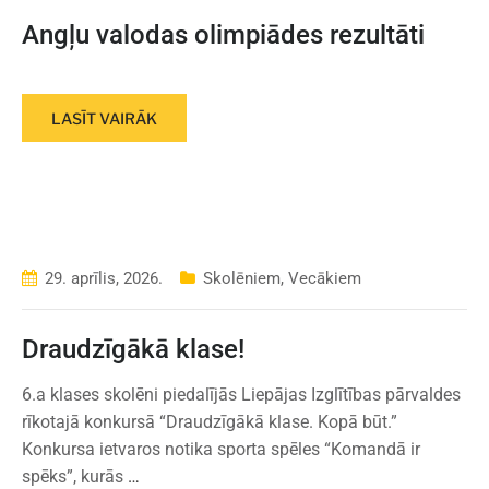
Angļu valodas olimpiādes rezultāti
LASĪT VAIRĀK
29. aprīlis, 2026.
Skolēniem
,
Vecākiem
Draudzīgākā klase!
6.a klases skolēni piedalījās Liepājas Izglītības pārvaldes
rīkotajā konkursā “Draudzīgākā klase. Kopā būt.”
Konkursa ietvaros notika sporta spēles “Komandā ir
spēks”, kurās
…