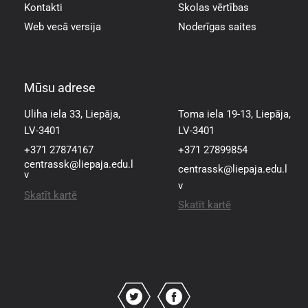
Kontakti
Skolas vērtības
Web vecā versija
Noderīgas saites
Mūsu adrese
Mūsu adrese
Uliha iela 33, Liepāja,
Toma iela 19-13, Liepāja,
LV-3401
LV-3401
+371 27874167
+371 27899854
centrassk@liepaja.edu.l
centrassk@liepaja.edu.l
v
v
Skatīt kartē
Skatīt kartē