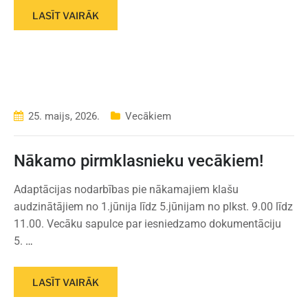
LASĪT VAIRĀK
25. maijs, 2026.
Vecākiem
Nākamo pirmklasnieku vecākiem!
Adaptācijas nodarbības pie nākamajiem klašu
audzinātājiem no 1.jūnija līdz 5.jūnijam no plkst. 9.00 līdz
11.00. Vecāku sapulce par iesniedzamo dokumentāciju
5.
…
LASĪT VAIRĀK