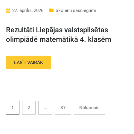
27. aprīlis, 2026.
Skolēnu sasniegumi
Rezultāti Liepājas valstspilsētas
olimpiādē matemātikā 4. klasēm
LASĪT VAIRĀK
1
2
…
87
Nākamais
Ziņu
numerācija