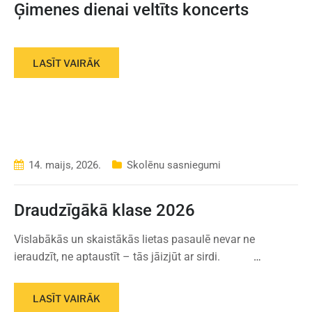
Ģimenes dienai veltīts koncerts
LASĪT VAIRĀK
14. maijs, 2026.
Skolēnu sasniegumi
Draudzīgākā klase 2026
Vislabākās un skaistākās lietas pasaulē nevar ne
ieraudzīt, ne aptaustīt – tās jāizjūt ar sirdi.
…
LASĪT VAIRĀK