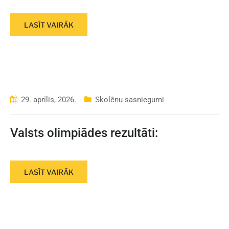
LASĪT VAIRĀK
29. aprīlis, 2026.
Skolēnu sasniegumi
Valsts olimpiādes rezultāti:
LASĪT VAIRĀK