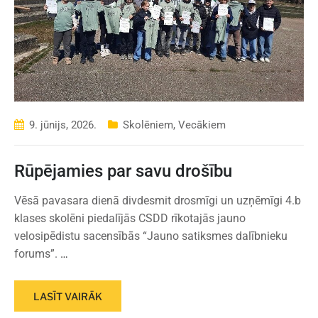
9. jūnijs, 2026.
Skolēniem
,
Vecākiem
Rūpējamies par savu drošību
Vēsā pavasara dienā divdesmit drosmīgi un uzņēmīgi 4.b
klases skolēni piedalījās CSDD rīkotajās jauno
velosipēdistu sacensībās “Jauno satiksmes dalībnieku
forums”.
…
LASĪT VAIRĀK