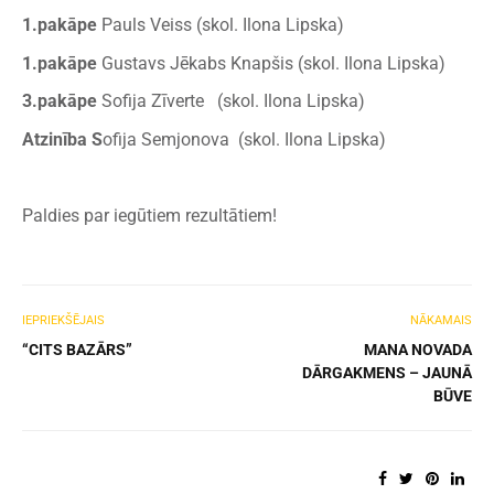
1.pakāpe
Pauls Veiss (skol. Ilona Lipska)
1.pakāpe
Gustavs Jēkabs Knapšis (skol. Ilona Lipska)
3.pakāpe
Sofija Zīverte (skol. Ilona Lipska)
Atzinība S
ofija Semjonova (skol. Ilona Lipska)
Paldies par iegūtiem rezultātiem!
IEPRIEKŠĒJAIS
NĀKAMAIS
“CITS BAZĀRS”
MANA NOVADA
DĀRGAKMENS – JAUNĀ
BŪVE