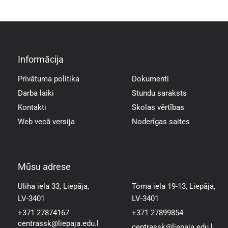
Informācija
Informācija
Privātuma politika
Dokumenti
Darba laiki
Stundu saraksts
Kontakti
Skolas vērtības
Web vecā versija
Noderīgas saites
Mūsu adrese
Mūsu adrese
Uliha iela 33, Liepāja,
Toma iela 19-13, Liepāja,
LV-3401
LV-3401
+371 27874167
+371 27899854
centrassk@liepaja.edu.l
centrassk@liepaja.edu.l