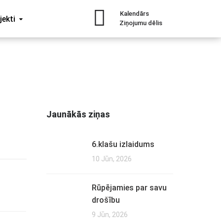
Kalendārs
jekti
Ziņojumu dēlis
Jaunākās ziņas
6.klašu izlaidums
10 Jūn, 2026
Rūpējamies par savu
drošību
9 Jūn, 2026