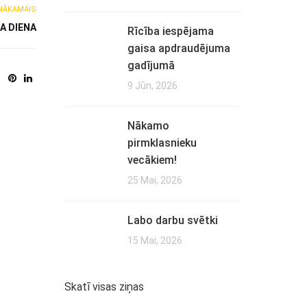
NĀKAMAIS
A DIENA
Rīcība iespējama
gaisa apdraudējuma
gadījumā
9 Jūn, 2026
Nākamo
pirmklasnieku
vecākiem!
25 Mai, 2026
Labo darbu svētki
15 Mai, 2026
Skatī visas ziņas