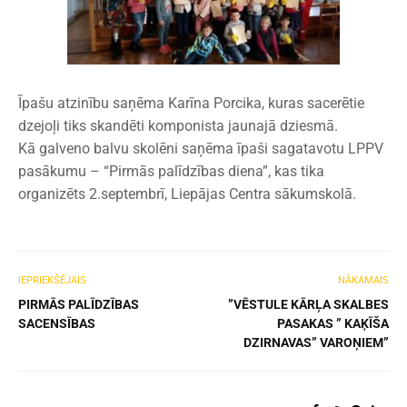
Īpašu atzinību saņēma Karīna Porcika, kuras sacerētie
dzejoļi tiks skandēti komponista jaunajā dziesmā.​
Kā galveno balvu skolēni saņēma īpaši sagatavotu LPPV
pasākumu – “Pirmās palīdzības diena”​, kas tika
organizēts 2.septembrī, Liepājas Centra sākumskolā.
IEPRIEKŠĒJAIS
NĀKAMAIS
PIRMĀS PALĪDZĪBAS
”VĒSTULE KĀRĻA SKALBES
SACENSĪBAS
PASAKAS ” KAĶĪŠA
DZIRNAVAS” VAROŅIEM”