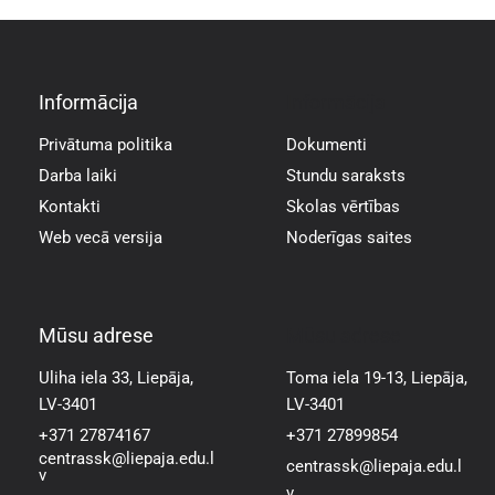
Informācija
Informācija
Privātuma politika
Dokumenti
Darba laiki
Stundu saraksts
Kontakti
Skolas vērtības
Web vecā versija
Noderīgas saites
Mūsu adrese
Mūsu adrese
Uliha iela 33, Liepāja,
Toma iela 19-13, Liepāja,
LV-3401
LV-3401
+371 27874167
+371 27899854
centrassk@liepaja.edu.l
centrassk@liepaja.edu.l
v
v