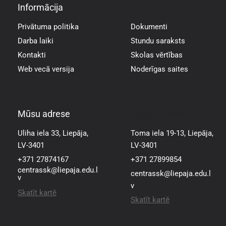
Informācija
Informācija
Privātuma politika
Dokumenti
Darba laiki
Stundu saraksts
Kontakti
Skolas vērtības
Web vecā versija
Noderīgas saites
Mūsu adrese
Mūsu adrese
Uliha iela 33, Liepāja,
Toma iela 19-13, Liepāja,
LV-3401
LV-3401
+371 27874167
+371 27899854
centrassk@liepaja.edu.l
centrassk@liepaja.edu.l
v
v
Skatīt kartē
Skatīt kartē