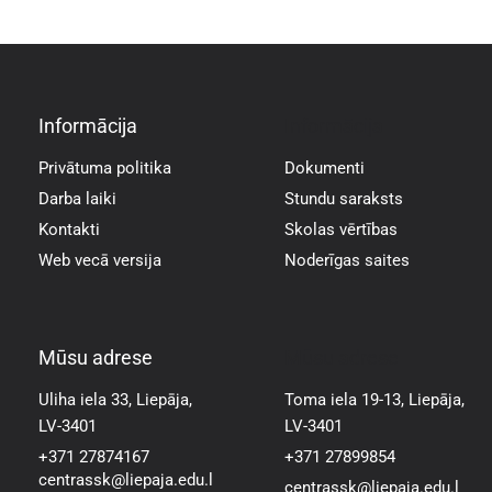
Informācija
Informācija
Privātuma politika
Dokumenti
Darba laiki
Stundu saraksts
Kontakti
Skolas vērtības
Web vecā versija
Noderīgas saites
Mūsu adrese
Mūsu adrese
Uliha iela 33, Liepāja,
Toma iela 19-13, Liepāja,
LV-3401
LV-3401
+371 27874167
+371 27899854
centrassk@liepaja.edu.l
centrassk@liepaja.edu.l