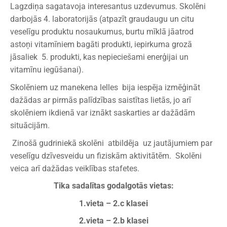
Lagzdiņa sagatavoja interesantus uzdevumus. Skolēni
darbojās 4. laboratorijās (atpazīt graudaugu un citu
veselīgu produktu nosaukumus, burtu mīklā jāatrod
astoņi vitamīniem bagāti produkti, iepirkuma grozā
jāsaliek 5. produkti, kas nepieciešami enerģijai un
vitamīnu iegūšanai).
Skolēniem uz manekena lelles bija iespēja izmēģināt
dažādas ar pirmās palīdzības saistītas lietās, jo arī
skolēniem ikdienā var iznākt saskarties ar dažādām
situācijām.
Zinošā gudriniekā skolēni atbildēja uz jautājumiem par
veselīgu dzīvesveidu un fiziskām aktivitātēm. Skolēni
veica arī dažādas veiklības stafetes.
Tika sadalītas godalgotās vietas:
1.vieta – 2.c klasei
2.vieta – 2.b klasei