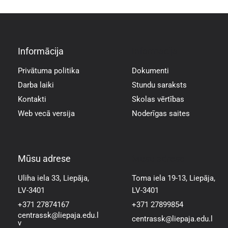
Informācija
Informācija
Privātuma politika
Dokumenti
Darba laiki
Stundu saraksts
Kontakti
Skolas vērtības
Web vecā versija
Noderīgas saites
Mūsu adrese
Mūsu adrese
Uliha iela 33, Liepāja,
Toma iela 19-13, Liepāja,
LV-3401
LV-3401
+371 27874167
+371 27899854
centrassk@liepaja.edu.l
centrassk@liepaja.edu.l
v