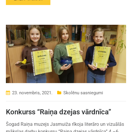
23. novembris, 2021.
Skolēnu sasniegumi
Konkurss “Raiņa dzejas vārdnīca”
Šogad Raiņa muzejs Jasmuiža rīkoja literāro un vizuālās
mākslas darbu konkursu “Raiņa dzejas vārdnīca” 4.–6.