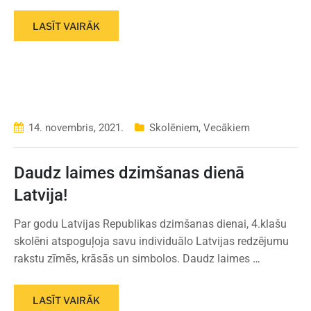
LASĪT VAIRĀK
14. novembris, 2021.
Skolēniem
,
Vecākiem
Daudz laimes dzimšanas dienā
Latvija!
Par godu Latvijas Republikas dzimšanas dienai, 4.klašu
skolēni atspoguļoja savu individuālo Latvijas redzējumu
rakstu zīmēs, krāsās un simbolos. Daudz laimes
…
LASĪT VAIRĀK