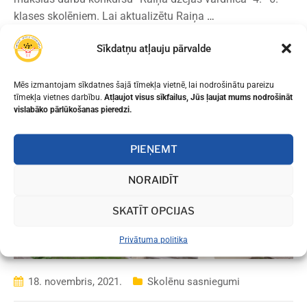
klases skolēniem. Lai aktualizētu Raiņa
…
Sīkdatņu atļauju pārvalde
LASĪT VAIRĀK
Mēs izmantojam sīkdatnes šajā tīmekļa vietnē, lai nodrošinātu pareizu
tīmekļa vietnes darbību.
Atļaujot visus sīkfailus, Jūs ļaujat mums nodrošināt
vislabāko pārlūkošanas pieredzi.
PIEŅEMT
NORAIDĪT
SKATĪT OPCIJAS
Privātuma politika
18. novembris, 2021.
Skolēnu sasniegumi