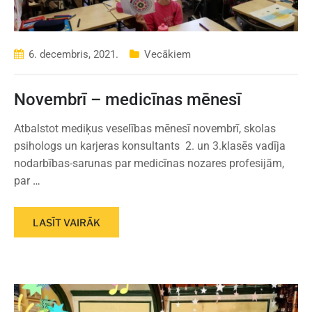
6. decembris, 2021.
Vecākiem
Novembrī – medicīnas mēnesī
Atbalstot mediķus veselības mēnesī novembrī, skolas
psihologs un karjeras konsultants 2. un 3.klasēs vadīja
nodarbības-sarunas par medicīnas nozares profesijām,
par
…
LASĪT VAIRĀK