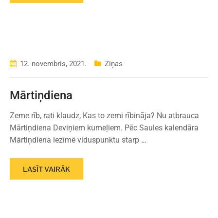
12. novembris, 2021.
Ziņas
Mārtiņdiena
Zeme rīb, rati klaudz, Kas to zemi rībināja? Nu atbrauca
Mārtiņdiena Deviņiem kumeļiem. Pēc Saules kalendāra
Mārtiņdiena iezīmē viduspunktu starp
…
LASĪT VAIRĀK