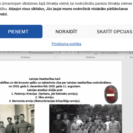
 izmantojam sīkdatnes šajā tīmekļa vietnē, lai nodrošinātu pareizu tīmekļa vietnes
bību.
Atļaujot visus sīkfailus, Jūs ļaujat mums nodrošināt vislabāko pārlūkošanas
redzi.
PIEŅEMT
NORAIDĪT
SKATĪT OPCIJAS
Privātuma politika