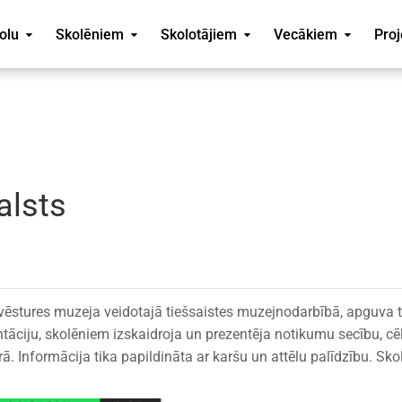
olu
Skolēniem
Skolotājiem
Vecākiem
Proj
alsts
 vēstures muzeja veidotajā tiešsaistes muzejnodarbībā, apguva
entāciju, skolēniem izskaidroja un prezentēja notikumu secību, c
rā. Informācija tika papildināta ar karšu un attēlu palīdzību. Sko