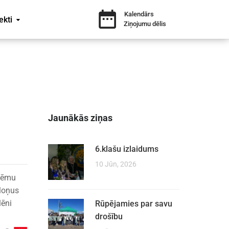
Kalendārs
ekti
Ziņojumu dēlis
Jaunākās ziņas
6.klašu izlaidums
10 Jūn, 2026
 tēmu
ēloņus
lēni
Rūpējamies par savu
drošību