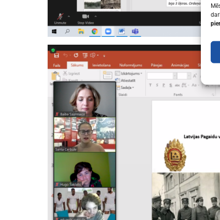
Mēs
dar
pie