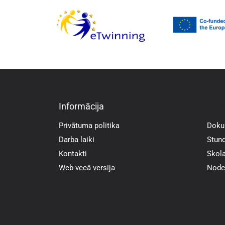
Informācija
Info
Privātuma politika
Doku
Darba laiki
Stund
Kontakti
Skola
Web vecā versija
Noder