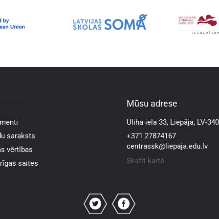
rmācija
Mūsu adrese
menti
Uliha iela 33, Liepāja, LV-34
u saraksts
+371 27874167
centrassk@liepaja.edu.lv
s vērtības
Skatīt kartē
īgas saites