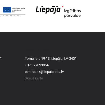
Mūsu adrese
01
Toma iela 19-13, Liepāja, LV-3401
+371 27899854
centrassk@liepaja.edu.lv
Skatīt kartē