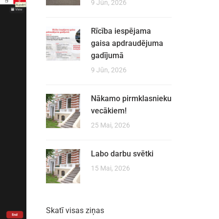
9 Jūn, 2026
Rīcība iespējama
gaisa apdraudējuma
gadījumā
9 Jūn, 2026
Nākamo pirmklasnieku
vecākiem!
25 Mai, 2026
Labo darbu svētki
15 Mai, 2026
Skatī visas ziņas