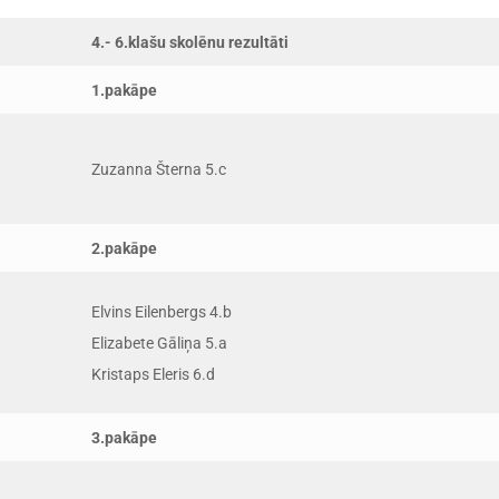
4.- 6.klašu skolēnu rezultāti
1.pakāpe
Zuzanna Šterna 5.c
2.pakāpe
Elvins Eilenbergs 4.b
Elizabete Gāliņa 5.a
Kristaps Eleris 6.d
3.pakāpe