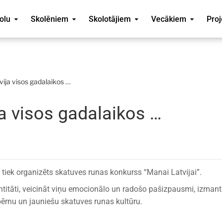
olu
Skolēniem
Skolotājiem
Vecākiem
Proj
vija visos gadalaikos …
ja visos gadalaikos …
 tiek organizēts skatuves runas konkurss “Manai Latvijai”.
ntitāti, veicināt viņu emocionālo un radošo pašizpausmi, izmant
 bērnu un jauniešu skatuves runas kultūru.