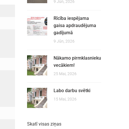
9 Jūn, 2026
Rīcība iespējama
gaisa apdraudējuma
gadījumā
9 Jūn, 2026
Nākamo pirmklasnieku
vecākiem!
25 Mai, 2026
Labo darbu svētki
15 Mai, 2026
Skatī visas ziņas