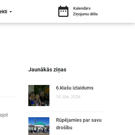
Kalendārs
ekti
Ziņojumu dēlis
Jaunākās ziņas
6.klašu izlaidums
10 Jūn, 2026
ojot
Rūpējamies par savu
drošību