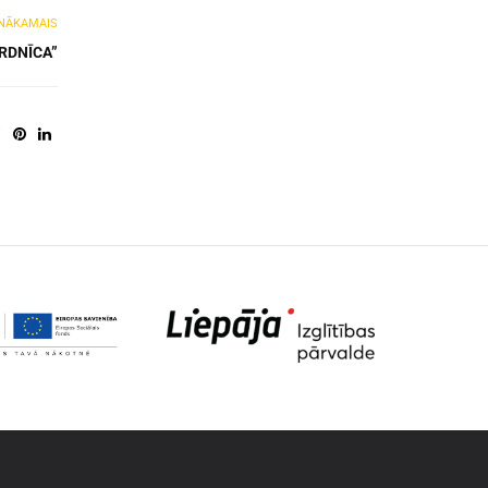
NĀKAMAIS
RDNĪCA”