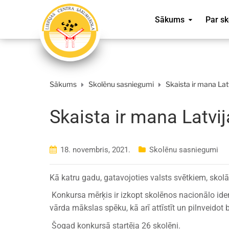
Sākums
Par sk
Sākums
Skolēnu sasniegumi
Skaista ir mana Lat
Skaista ir mana Latvi
18. novembris, 2021.
Skolēnu sasniegumi
Kā katru gadu, gatavojoties valsts svētkiem, skolā
Konkursa mērķis ir izkopt skolēnos nacionālo ide
vārda mākslas spēku, kā arī attīstīt un pilnveidot
Šogad konkursā startēja 26 skolēni.