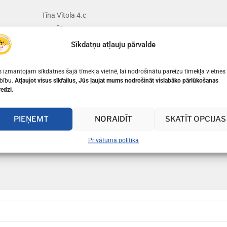
Tīna Vītola 4.c
Kira Čīma 5.c
Rēzija Jakute 6.d
Sīkdatņu atļauju pārvalde
 izmantojam sīkdatnes šajā tīmekļa vietnē, lai nodrošinātu pareizu tīmekļa vietnes
bību.
Atļaujot visus sīkfailus, Jūs ļaujat mums nodrošināt vislabāko pārlūkošanas
redzi.
PIEŅEMT
NORAIDĪT
SKATĪT OPCIJAS
Privātuma politika