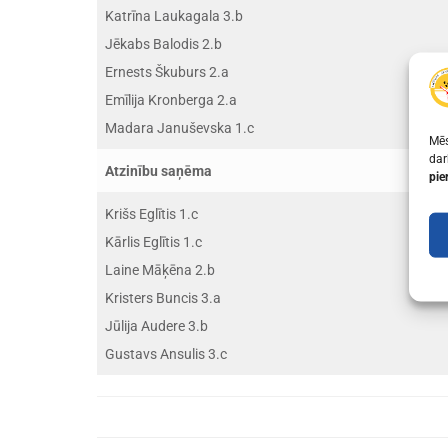
Katrīna Laukagala 3.b
Jēkabs Balodis 2.b
Ernests Škuburs 2.a
Emīlija Kronberga 2.a
Madara Januševska 1.c
Mēs
dar
Atzinību saņēma
pie
Krišs Eglītis 1.c
Kārlis Eglītis 1.c
Laine Māķēna 2.b
Kristers Buncis 3.a
Jūlija Audere 3.b
Gustavs Ansulis 3.c