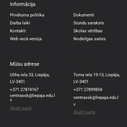
Informācija
Informācija
Privātuma politika
Dokumenti
Darba laiki
Stundu saraksts
Kontakti
Skolas vērtības
Web vecā versija
Noderīgas saites
Mūsu adrese
Mūsu adrese
Uliha iela 33, Liepāja,
Toma iela 19-13, Liepāja,
LV-3401
LV-3401
+371 27874167
+371 27899854
centrassk@liepaja.edu.l
centrassk@liepaja.edu.l
v
v
Skatīt kartē
Skatīt kartē