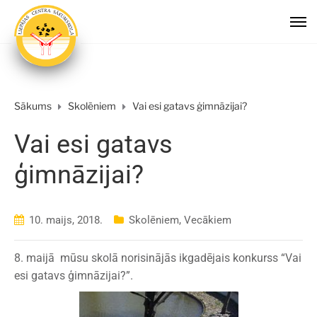
Sākums
Skolēniem
Vai esi gatavs ģimnāzijai?
Vai esi gatavs
ģimnāzijai?
10. maijs, 2018.
Skolēniem
,
Vecākiem
8. maijā mūsu skolā norisinājās ikgadējais konkurss “Vai
esi gatavs ģimnāzijai?”.