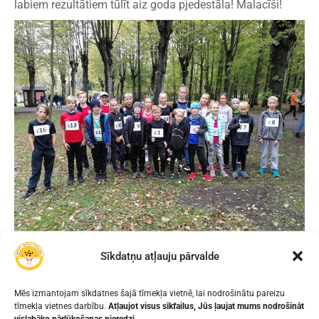
labiem rezultātiem tūlīt aiz goda pjedestāla! Malacīši!
Citas bildes skaties fotogalerijā.
Sīkdatņu atļauju pārvalde
Mēs izmantojam sīkdatnes šajā tīmekļa vietnē, lai nodrošinātu pareizu
tīmekļa vietnes darbību.
Atļaujot visus sīkfailus, Jūs ļaujat mums nodrošināt
IEPRIEKŠĒJAIS
NĀKAMAIS
vislabāko pārlūkošanas pieredzi.