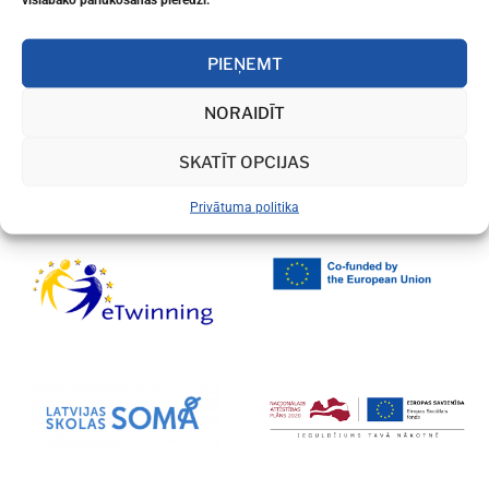
GUDRS VĒL GUDRĀK
KARJERAS NEDĒĻĀ 2018
PIEŅEMT
NORAIDĪT
SKATĪT OPCIJAS
Privātuma politika