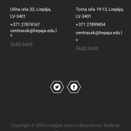
Uliha iela 33, Liepāja,
Toma iela 19-13, Liepāja,
LV-3401
LV-3401
+371 27874167
+371 27899854
centrassk@liepaja.edu.l
centrassk@liepaja.edu.l
v
v
Skatīt kartē
Skatīt kartē
Copyright © 2024 Liepājas centra sākumskola. Made by