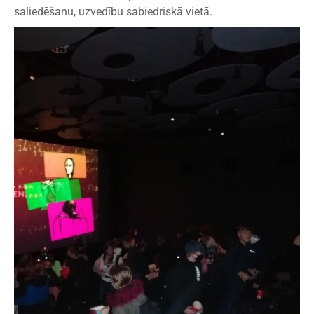
saliedēšanu, uzvedību sabiedriskā vietā.