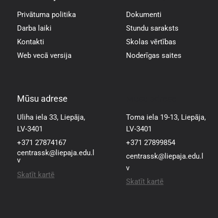
Privātuma politika
Dokumenti
Darba laiki
Stundu saraksts
Kontakti
Skolas vērtības
Web vecā versija
Noderīgas saites
Mūsu adrese
Mūsu adrese
Uliha iela 33, Liepāja,
Toma iela 19-13, Liepāja,
LV-3401
LV-3401
+371 27874167
+371 27899854
centrassk@liepaja.edu.l
centrassk@liepaja.edu.l
v
v
Skatīt kartē
Skatīt kartē