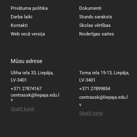
Privātuma politika
Dokumenti
Darba laiki
Stundu saraksts
Kontakti
Skolas vērtības
Web vecā versija
Noderīgas saites
Mūsu adrese
Mūsu adrese
Uliha iela 33, Liepāja,
Toma iela 19-13, Liepāja,
LV-3401
LV-3401
+371 27874167
+371 27899854
centrassk@liepaja.edu.l
centrassk@liepaja.edu.l
v
v
Skatīt kartē
Skatīt kartē