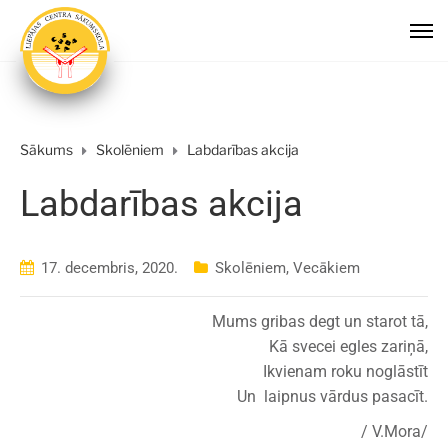
Sākums
Skolēniem
Labdarības akcija
Labdarības akcija
17. decembris, 2020.
Skolēniem
,
Vecākiem
Mums gribas degt un starot tā,
Kā svecei egles zariņā,
Ikvienam roku noglāstīt
Un laipnus vārdus pasacīt.
/ V.Mora/