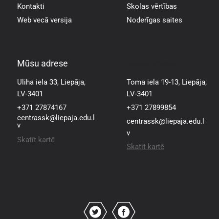
Kontakti
Skolas vērtības
Web vecā versija
Noderīgas saites
Mūsu adrese
Mūsu adrese
Uliha iela 33, Liepāja,
Toma iela 19-13, Liepāja,
LV-3401
LV-3401
+371 27874167
+371 27899854
centrassk@liepaja.edu.l
centrassk@liepaja.edu.l
v
v
Skatīt kartē
Skatīt kartē