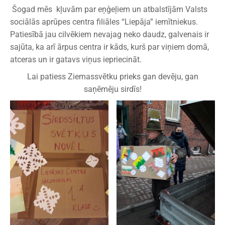
Šogad mēs kļuvām par eņģeļiem un atbalstījām Valsts
sociālās aprūpes centra filiāles “Liepāja” iemītniekus.
Patiesībā jau cilvēkiem nevajag neko daudz, galvenais ir
sajūta, ka arī ārpus centra ir kāds, kurš par viņiem domā,
atceras un ir gatavs viņus iepriecināt.
Lai patiess Ziemassvētku prieks gan devēju, gan
saņēmēju sirdīs!