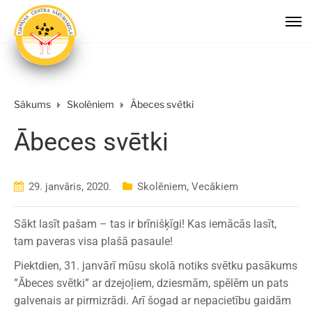
Sākums
Skolēniem
Ābeces svētki
Ābeces svētki
29. janvāris, 2020.
Skolēniem
,
Vecākiem
Sākt lasīt pašam – tas ir brīnišķīgi! Kas iemācās lasīt,
tam paveras visa plašā pasaule!
Piektdien, 31. janvārī mūsu skolā notiks svētku pasākums
”Ābeces svētki” ar dzejoļiem, dziesmām, spēlēm un pats
galvenais ar pirmizrādi. Arī šogad ar nepacietību gaidām