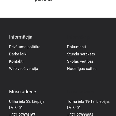
Informācija
Informācija
Privātuma politika
Dokumenti
Darba laiki
Stundu saraksts
Kontakti
Skolas vērtības
Web vecā versija
Noderīgas saites
Mūsu adrese
Mūsu adrese
Uliha iela 33, Liepāja,
Toma iela 19-13, Liepāja,
LV-3401
LV-3401
+371 27874167
+371 27899854