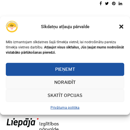
Sīkdatņu atļauju pārvalde
Mēs izmantojam sīkdatnes šajā tīmekļa vietnē, lai nodrošinātu pareizu
tīmekļa vietnes darbību.
Atļaujot visus sīkfailus, Jūs ļaujat mums nodrošināt
vislabāko pārlūkošanas pieredzi.
PIEŅEMT
NORAIDĪT
SKATĪT OPCIJAS
Privātuma politika