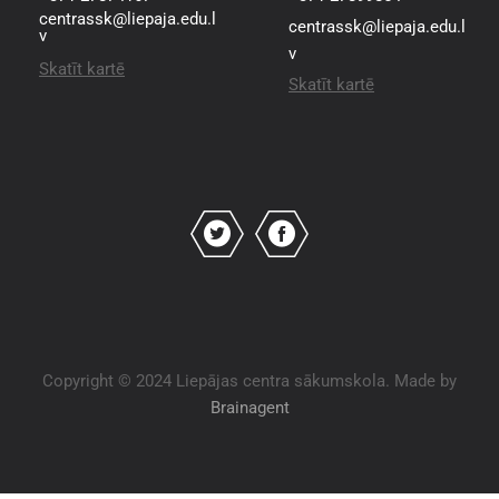
centrassk@liepaja.edu.l
centrassk@liepaja.edu.l
v
v
Skatīt kartē
Skatīt kartē
Copyright © 2024 Liepājas centra sākumskola. Made by
Brainagent