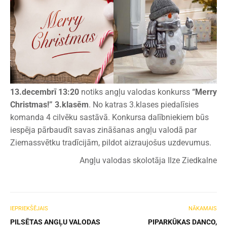
13.decembrī 13:20
notiks angļu valodas konkurss
“Merry
Christmas!” 3.klasēm
. No katras 3.klases piedalīsies
komanda 4 cilvēku sastāvā. Konkursa dalībniekiem būs
iespēja pārbaudīt savas zināšanas angļu valodā par
Ziemassvētku tradīcijām, pildot aizraujošus uzdevumus.
Angļu valodas skolotāja Ilze Ziedkalne
IEPRIEKŠĒJAIS
NĀKAMAIS
PILSĒTAS ANGĻU VALODAS
PIPARKŪKAS DANCO,