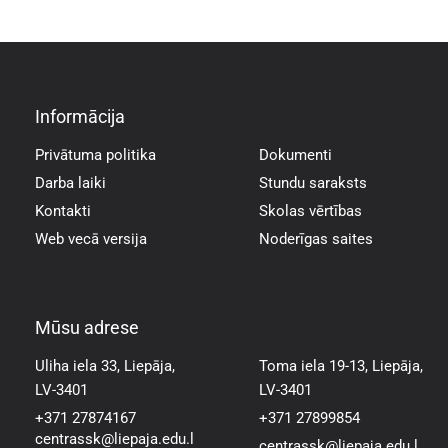
Informācija
Informācija
Privātuma politika
Dokumenti
Darba laiki
Stundu saraksts
Kontakti
Skolas vērtības
Web vecā versija
Noderīgas saites
Mūsu adrese
Mūsu adrese
Uliha iela 33, Liepāja,
Toma iela 19-13, Liepāja,
LV-3401
LV-3401
+371 27874167
+371 27899854
centrassk@liepaja.edu.l
centrassk@liepaja.edu.l