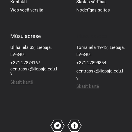
Kontakti
Skolas vērtības
Web vecā versija
Noderīgas saites
Mūsu adrese
Mūsu adrese
Uliha iela 33, Liepāja,
Toma iela 19-13, Liepāja,
LV-3401
LV-3401
+371 27874167
+371 27899854
centrassk@liepaja.edu.l
centrassk@liepaja.edu.l
v
v
Skatīt kartē
Skatīt kartē