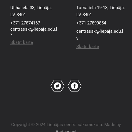
Uliha iela 33, Liepāja,
Toma iela 19-13, Liepāja,
LV-3401
LV-3401
+371 27874167
+371 27899854
centrassk@liepaja.edu.l
centrassk@liepaja.edu.l
v
v
Skatīt kartē
Skatīt kartē
Copyright © 2024 Liepājas centra sākumskola. Made by
Brainagent