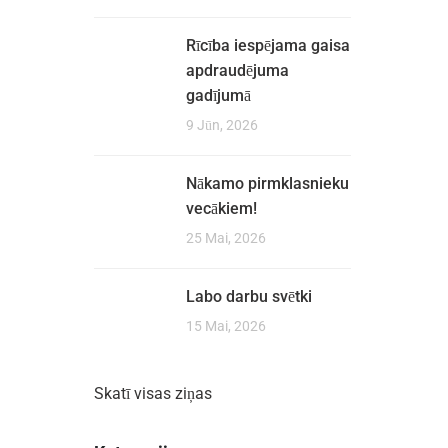
Rīcība iespējama gaisa
apdraudējuma
gadījumā
9 Jūn, 2026
Nākamo pirmklasnieku
vecākiem!
25 Mai, 2026
Labo darbu svētki
15 Mai, 2026
Skatī visas ziņas