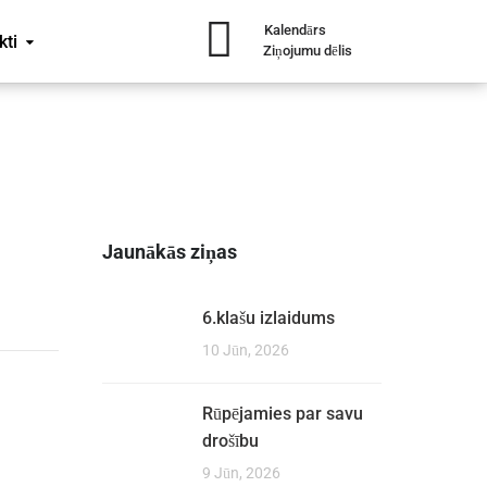
Kalendārs
kti
Ziņojumu dēlis
Jaunākās ziņas
6.klašu izlaidums
10 Jūn, 2026
Rūpējamies par savu
drošību
9 Jūn, 2026