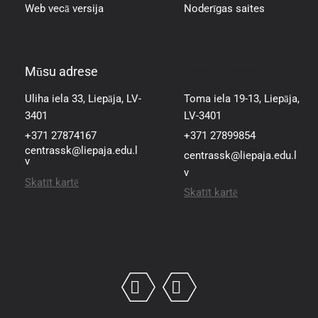
Web vecā versija
Noderīgas saites
Mūsu adrese
Mūsu adrese
Uliha iela 33, Liepāja, LV-
Toma iela 19-13, Liepāja,
3401
LV-3401
+371 27874167
+371 27899854
centrassk@liepaja.edu.l
centrassk@liepaja.edu.l
v
v
Skatīt kartē
Skatīt kartē