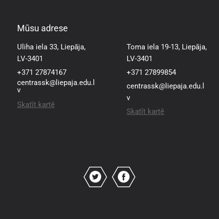
Mūsu adrese
Mūsu adrese
Uliha iela 33, Liepāja,
Toma iela 19-13, Liepāja,
LV-3401
LV-3401
+371 27874167
+371 27899854
centrassk@liepaja.edu.l
centrassk@liepaja.edu.l
v
v
Skatīt kartē
Skatīt kartē