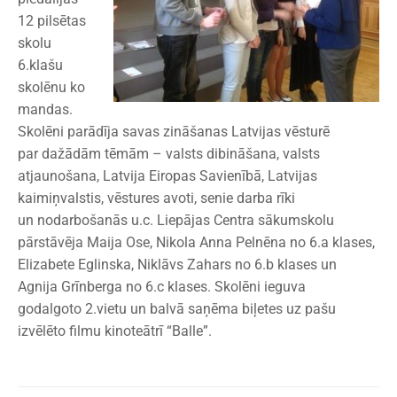
12 pilsētas
skolu
6.klašu
skolēnu ko
mandas.
Skolēni parādīja savas zināšanas Latvijas vēsturē
par dažādām tēmām – valsts dibināšana, valsts
atjaunošana, Latvija Eiropas Savienībā, Latvijas
kaimiņvalstis, vēstures avoti, senie darba rīki
un nodarbošanās u.c. Liepājas Centra sākumskolu
pārstāvēja Maija Ose, Nikola Anna Pelnēna no 6.a klases,
Elizabete Eglinska, Niklāvs Zahars no 6.b klases un
Agnija Grīnberga no 6.c klases. Skolēni ieguva
godalgoto 2.vietu un balvā saņēma biļetes uz pašu
izvēlēto filmu kinoteātrī “Balle”.