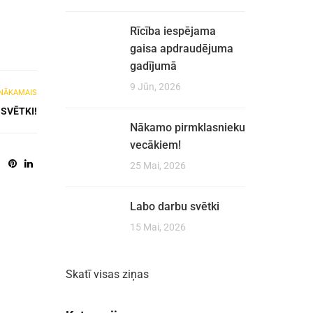
Rīcība iespējama
gaisa apdraudējuma
gadījumā
9 Jūn, 2026
NĀKAMAIS
SVĒTKI!
Nākamo pirmklasnieku
vecākiem!
25 Mai, 2026
Labo darbu svētki
15 Mai, 2026
Skatī visas ziņas