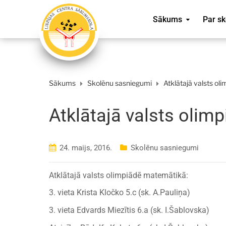
Sākums
Par sk
Sākums
Skolēnu sasniegumi
Atklātajā valsts o
Atklātajā valsts oli
24. maijs, 2016.
Skolēnu sasniegumi
Atklātajā valsts olimpiādē matemātikā:
3. vieta Krista Kločko 5.c (sk. A.Pauliņ
3. vieta Edvards Miezītis 6.a (sk. I.Šablovska)