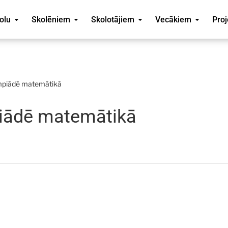
olu
Skolēniem
Skolotājiem
Vecākiem
Proj
limpiādē matemātikā
mpiādē matemātikā
a)