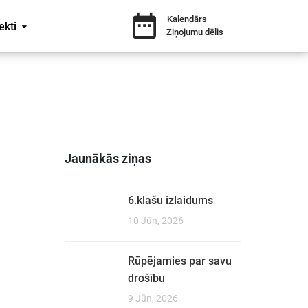
Kalendārs
ekti
Ziņojumu dēlis
Jaunākās ziņas
6.klašu izlaidums
10 Jūn, 2026
Rūpējamies par savu
drošību
9 Jūn, 2026