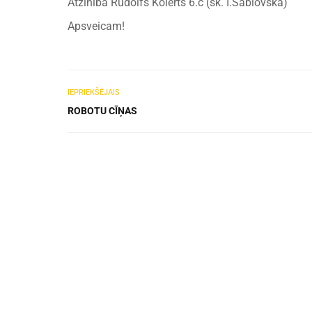
Atzinība Rūdolfs Kolerts 6.c (sk. I.Šablovska)
Apsveicam!
IEPRIEKŠĒJAIS
ROBOTU CĪŅAS