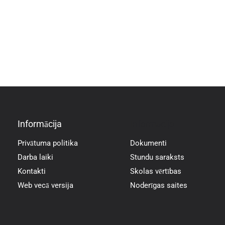
5.c
Abarta Dilāra
5.c
Balande Aleksa
5.c
Egmane Rēzija
5.c
Filaks Kristians Zorens
Informācija
Informācija
Privātuma politika
Dokumenti
5.c
Gūža Haralds
Darba laiki
Stundu saraksts
Kontakti
Skolas vērtības
5.c
Jaunzeme Daniela
Web vecā versija
Noderīgas saites
5.c
Kaupa Daniela