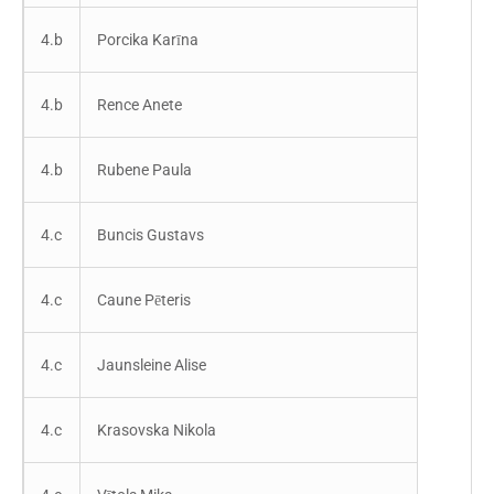
4.b
Porcika Karīna
4.b
Rence Anete
4.b
Rubene Paula
4.c
Buncis Gustavs
4.c
Caune Pēteris
4.c
Jaunsleine Alise
4.c
Krasovska Nikola