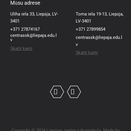
Mūsu adrese
Mūsu adrese
5.c
Krētainis Kristaps
Uliha iela 33, Liepāja, LV-
Toma iela 19-13, Liepāja,
3401
LV-3401
5.c
Ķergalve Alise Patrīcija
+371 27874167
+371 27899854
centrassk@liepaja.edu.l
centrassk@liepaja.edu.l
5.c
Meļķe Elena
v
v
Skatīt kartē
Skatīt kartē
5.c
Švarce Tīna Kristiāna
5.c
Švintecka Diāna
5.c
Zīverte Lauma
5.d
Brakšis Edgars
5.d
Graudiņa Ieva
Copyright © 2024 Liepājas centra sākumskola. Made by