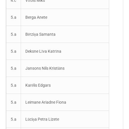
4.c
Vītols Miks
5.a
Berga Anete
5.a
Bērziņa Samanta
5.a
Deksne Līva Katrīna
5.a
Jansons Nils Kristiāns
5.a
Karēlis Edgars
5.a
Leimane Ariadne Fiona
5.a
Lūciņa Petra Lizete