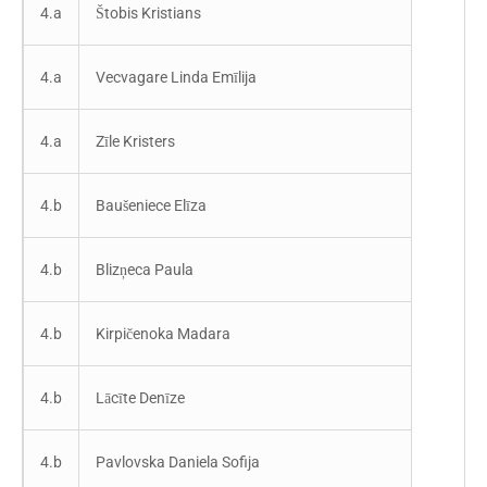
4.a
Štobis Kristians
4.a
Vecvagare Linda Emīlija
4.a
Zīle Kristers
4.b
Baušeniece Elīza
4.b
Blizņeca Paula
4.b
Kirpičenoka Madara
4.b
Lācīte Denīze
4.b
Pavlovska Daniela Sofija