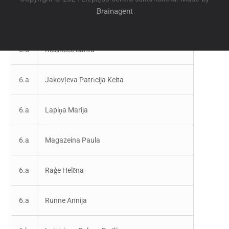
Brainagent
5.d
Ņižņika Konstancija
5.d
Riežniece Santa
6.a
Jakovļeva Patrīcija Keita
6.a
Lapiņa Marija
6.a
Magazeina Paula
6.a
Raģe Helēna
6.a
Runne Annija