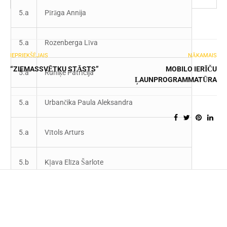
5.a
Pīrāga Annija
5.a
Rozenberga Līva
IEPRIEKŠĒJAIS
NĀKAMAIS
“ZIEMASSVĒTKU STĀSTS”
MOBILO IERĪČU
5.a
Runiķe Patrīcija
ĻAUNPROGRAMMATŪRA
5.a
Urbančika Paula Aleksandra
5.a
Vītols Arturs
5.b
Kļava Elīza Šarlote
5.b
Lagzdiņa Daniela
5.b
Zviedre Sanija Ilze