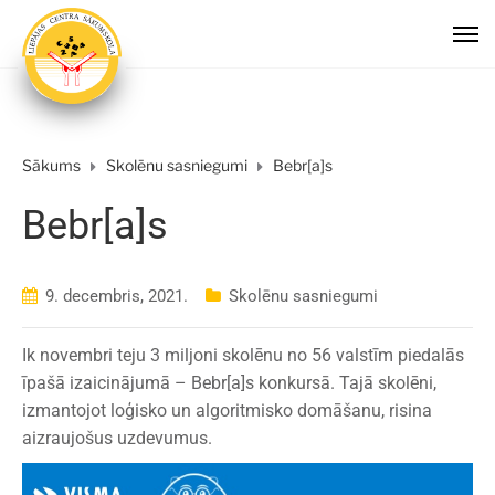
Sākums
Skolēnu sasniegumi
Bebr[a]s
Bebr[a]s
9. decembris, 2021.
Skolēnu sasniegumi
Ik novembri teju 3 miljoni skolēnu no 56 valstīm piedalās
īpašā izaicinājumā – Bebr[a]s konkursā. Tajā skolēni,
izmantojot loģisko un algoritmisko domāšanu, risina
aizraujošus uzdevumus.