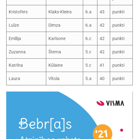
Kristofers
Klaks-Kleins
6.a
43
punkti
Luīze
Dimza
6.a
42
punkti
Emīlija
Karlsone
6.c
42
punkti
Zuzanna
Šterna
5.c
42
punkti
Katrīna
Kūlaine
5.c
41
punkti
Laura
Vītola
5.a
40
punkti