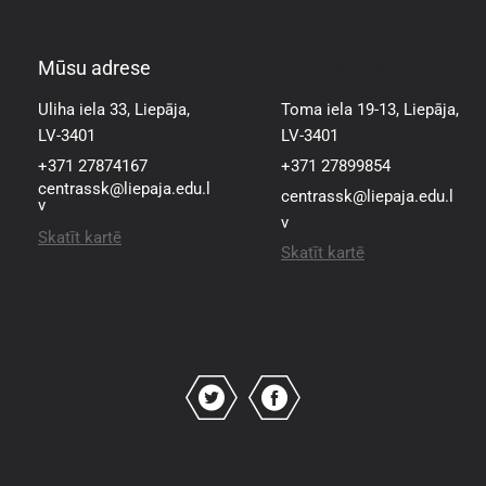
Mūsu adrese
Mūsu adrese
Uliha iela 33, Liepāja,
Toma iela 19-13, Liepāja,
LV-3401
LV-3401
+371 27874167
+371 27899854
centrassk@liepaja.edu.l
centrassk@liepaja.edu.l
v
v
Skatīt kartē
Skatīt kartē