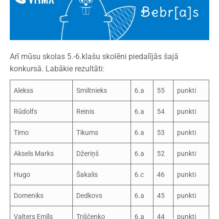
Arī mūsu skolas 5.-6.klašu skolēni piedalījās šajā
konkursā. Labākie rezultāti:
Alekss
Smiltnieks
6.a
55
punkti
Rūdolfs
Reinis
6.a
54
punkti
Timo
Tikums
6.a
53
punkti
Aksels Marks
Džeriņš
6.a
52
punkti
Hugo
Šakalis
6.c
46
punkti
Domeniks
Dedkovs
6.a
45
punkti
Valters Emīls
Triščenko
6.a
44
punkti