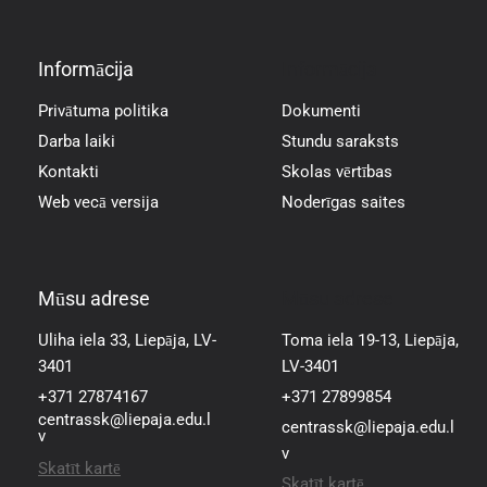
Informācija
Informācija
Privātuma politika
Dokumenti
Darba laiki
Stundu saraksts
Kontakti
Skolas vērtības
Web vecā versija
Noderīgas saites
Mūsu adrese
Mūsu adrese
Uliha iela 33, Liepāja, LV-
Toma iela 19-13, Liepāja,
3401
LV-3401
+371 27874167
+371 27899854
centrassk@liepaja.edu.l
centrassk@liepaja.edu.l
v
v
Skatīt kartē
Skatīt kartē