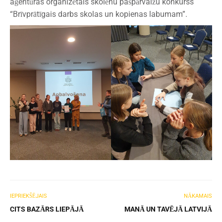
aģentūras organizētais skolēnu pašpārvalžu konkurss
“Brīvprātīgais darbs skolas un kopienas labumam”.
IEPRIEKŠĒJAIS
NĀKAMAIS
CITS BAZĀRS LIEPĀJĀ
MANĀ UN TAVĒJĀ LATVIJĀ