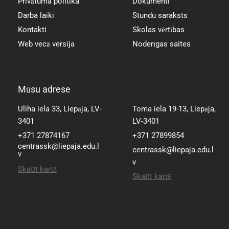
Privātuma politika
Dokumenti
Darba laiki
Stundu saraksts
Kontakti
Skolas vērtības
Web vecā versija
Noderīgas saites
Mūsu adrese
Mūsu adrese
Uliha iela 33, Liepāja, LV-
Toma iela 19-13, Liepāja,
3401
LV-3401
+371 27874167
+371 27899854
centrassk@liepaja.edu.l
centrassk@liepaja.edu.l
v
v
Skatīt kartē
Skatīt kartē