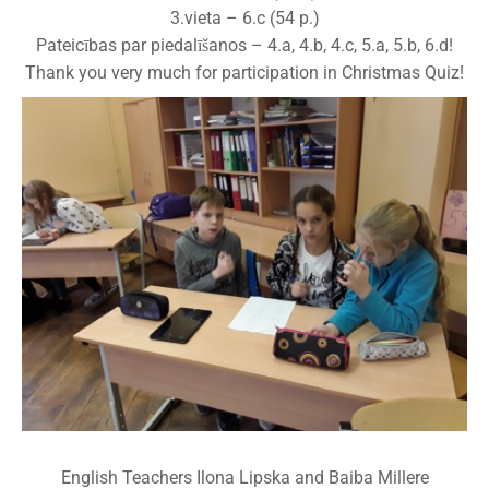
3.vieta – 6.c (54 p.)
Pateicības par piedalīšanos – 4.a, 4.b, 4.c, 5.a, 5.b, 6.d!
Thank you very much for participation in Christmas Quiz!
English Teachers Ilona Lipska and Baiba Millere