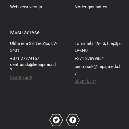
Web vecā versija
Noderīgas saites
Mūsu adrese
Mūsu adrese
Uliha iela 33, Liepāja, LV-
Toma iela 19-13, Liepāja,
3401
LV-3401
+371 27874167
+371 27899854
centrassk@liepaja.edu.l
centrassk@liepaja.edu.l
v
v
Skatīt kartē
Skatīt kartē