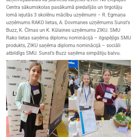
Centra sākumskolas pasākumā piedalījās un tirgotāju
lomā iejutās 3 skolēnu mācību uzņēmumi – R. Egmaņa
uzņēmums RAKO lietas, A. Dovmanes uzņēmums Sunst’s
Buzz, K. Čīmas un K. Kūlaines uzņēmums ZIKU. SMU
Rako lietas saņēma diplomu nominācijā – ilgspējīgs SMU
produkts, ZIKU saņēma diplomu nominācijā – sociāli
atbildīgs SMU. Sunst’s Buzz saņēma simpātiju balvu.