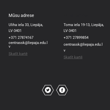
Mūsu adrese
Mūsu adrese
Uliha iela 33, Liepāja,
Toma iela 19-13, Liepāja,
LV-3401
LV-3401
+371 27874167
+371 27899854
centrassk@liepaja.edu.l
centrassk@liepaja.edu.l
v
v
Skatīt kartē
Skatīt kartē