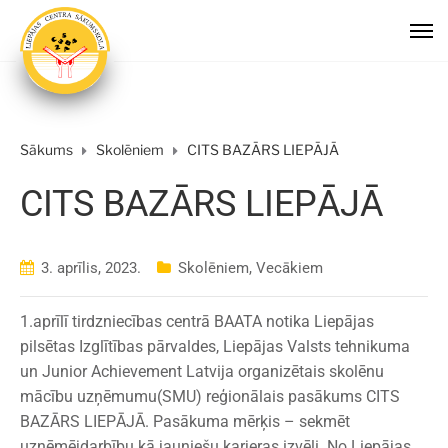
Sākums
Skolēniem
CITS BAZĀRS LIEPĀJĀ
CITS BAZĀRS LIEPĀJĀ
3. aprīlis, 2023.
Skolēniem
,
Vecākiem
1.aprīlī tirdzniecības centrā BAATA notika Liepājas
pilsētas Izglītības pārvaldes, Liepājas Valsts tehnikuma
un Junior Achievement Latvija organizētais skolēnu
mācību uzņēmumu(SMU) reģionālais pasākums CITS
BAZĀRS LIEPĀJĀ. Pasākuma mērķis – sekmēt
uzņēmējdarbību kā jauniešu karjeras izvēli. No Liepājas