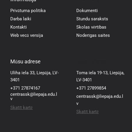
Privātuma politika
Dokumenti
Darba laiki
Stundu saraksts
Kontakti
Skolas vērtības
Web vecā versija
Noderīgas saites
Mūsu adrese
Mūsu adrese
Uliha iela 33, Liepāja, LV-
Toma iela 19-13, Liepāja,
3401
LV-3401
+371 27874167
+371 27899854
centrassk@liepaja.edu.l
centrassk@liepaja.edu.l
v
v
Skatīt kartē
Skatīt kartē