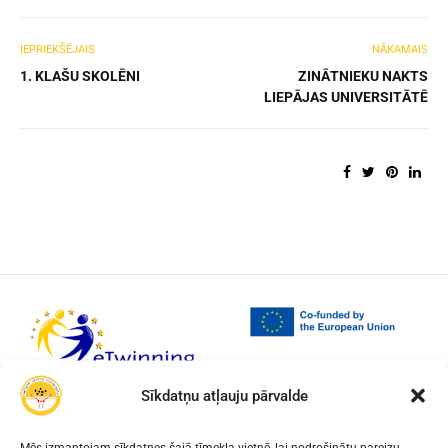
IEPRIEKŠĒJAIS
NĀKAMAIS
1. KLAŠU SKOLĒNI
ZINĀTNIEKU NAKTS
LIEPĀJAS UNIVERSITĀTĒ
Sīkdatņu atļauju pārvalde
Mēs izmantojam sīkdatnes šajā tīmekļa vietnē, lai nodrošinātu pareizu