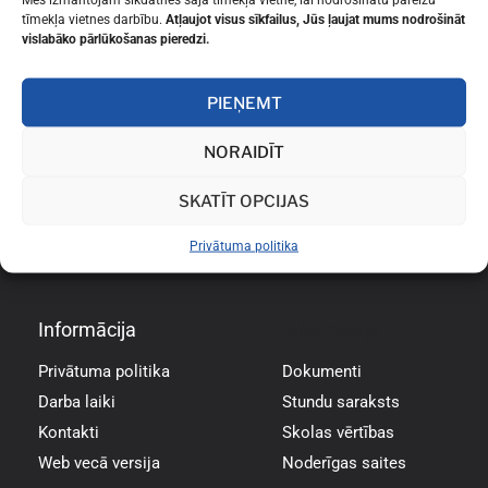
tīmekļa vietnes darbību.
Atļaujot visus sīkfailus, Jūs ļaujat mums nodrošināt
vislabāko pārlūkošanas pieredzi.
PIEŅEMT
NORAIDĪT
SKATĪT OPCIJAS
Privātuma politika
Informācija
Informācija
Privātuma politika
Dokumenti
Darba laiki
Stundu saraksts
Kontakti
Skolas vērtības
Web vecā versija
Noderīgas saites