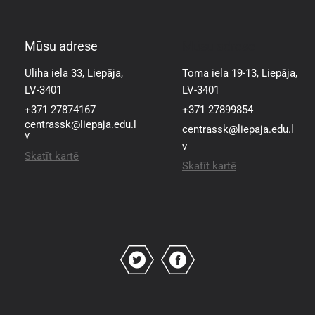
Mūsu adrese
Mūsu adrese
Uliha iela 33, Liepāja,
Toma iela 19-13, Liepāja,
LV-3401
LV-3401
+371 27874167
+371 27899854
centrassk@liepaja.edu.l
centrassk@liepaja.edu.l
v
v
Skatīt kartē
Skatīt kartē