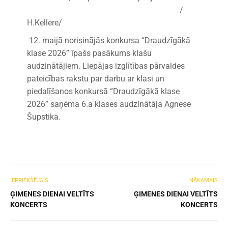
/
H.Kellere/
12. maijā norisinājās konkursa “Draudzīgākā
klase 2026” īpašs pasākums klašu
audzinātājiem. Liepājas izglītības pārvaldes
pateicības rakstu par darbu ar klasi un
piedalīšanos konkursā “Draudzīgākā klase
2026” saņēma 6.a klases audzinātāja Agnese
Šupstika.
IEPRIEKŠĒJAIS
NĀKAMAIS
ĢIMENES DIENAI VELTĪTS
ĢIMENES DIENAI VELTĪTS
KONCERTS
KONCERTS