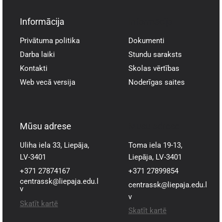
Informācija
Informācija
Privātuma politika
Dokumenti
Darba laiki
Stundu saraksts
Kontakti
Skolas vērtības
Web vecā versija
Noderīgas saites
Mūsu adrese
Mūsu adrese
Uliha iela 33, Liepāja,
Toma iela 19-13,
LV-3401
Liepāja, LV-3401
+371 27874167
+371 27899854
centrassk@liepaja.edu.l
centrassk@liepaja.edu.l
v
v
Skatīt kartē
Skatīt kartē