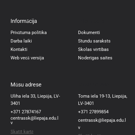
Informācija
Informācija
Privātuma politika
Dokumenti
Darba laiki
Stundu saraksts
Kontakti
Skolas vērtības
Web vecā versija
Noderīgas saites
Mūsu adrese
Mūsu adrese
Uliha iela 33, Liepāja, LV-
Toma iela 19-13, Liepāja,
3401
LV-3401
+371 27874167
+371 27899854
centrassk@liepaja.edu.l
centrassk@liepaja.edu.l
v
v
Skatīt kartē