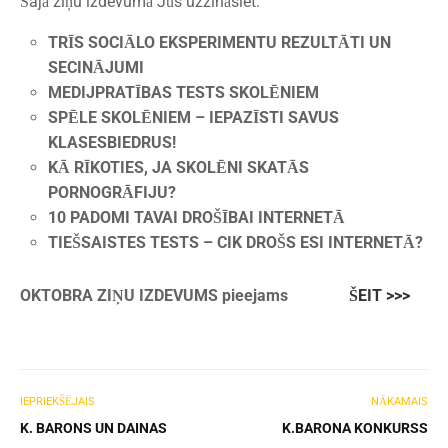
Šajā ziņu izdevumā Jūs uzzināsiet:
TRĪS SOCIĀLO EKSPERIMENTU REZULTĀTI UN
SECINĀJUMI
MEDIJPRATĪBAS TESTS SKOLĒNIEM
SPĒLE SKOLĒNIEM – IEPAZĪSTI SAVUS
KLASESBIEDRUS!
KĀ RĪKOTIES, JA SKOLĒNI SKATĀS
PORNOGRĀFIJU?
10 PADOMI TAVAI DROŠĪBAI INTERNETĀ
TIEŠSAISTES TESTS – CIK DROŠS ESI INTERNETĀ?
OKTOBRA
ZIŅU IZDEVUMS
pieejams
ŠEIT >>>
IEPRIEKŠĒJAIS
NĀKAMAIS
K. BARONS UN DAINAS
K.BARONA KONKURSS