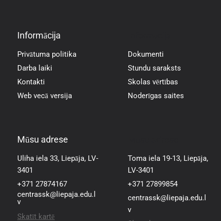
Informācija
Informācija
Privātuma politika
Dokumenti
Darba laiki
Stundu saraksts
Kontakti
Skolas vērtības
Web vecā versija
Noderīgas saites
Mūsu adrese
Mūsu adrese
Uliha iela 33, Liepāja, LV-
Toma iela 19-13, Liepāja,
3401
LV-3401
+371 27874167
+371 27899854
centrassk@liepaja.edu.l
centrassk@liepaja.edu.l
v
v
Skatīt kartē