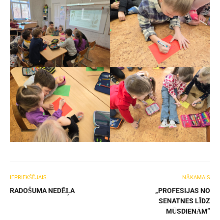
IEPRIEKŠĒJAIS
NĀKAMAIS
RADOŠUMA NEDĒĻA
„PROFESIJAS NO
SENATNES LĪDZ
MŪSDIENĀM”