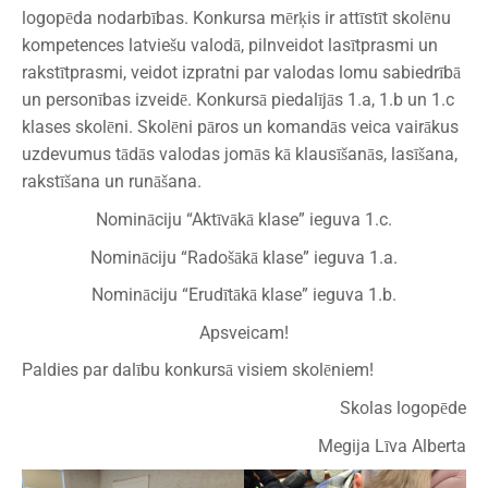
logopēda nodarbības. Konkursa mērķis ir attīstīt skolēnu
kompetences latviešu valodā, pilnveidot lasītprasmi un
rakstītprasmi, veidot izpratni par valodas lomu sabiedrībā
un personības izveidē. Konkursā piedalījās 1.a, 1.b un 1.c
klases skolēni. Skolēni pāros un komandās veica vairākus
uzdevumus tādās valodas jomās kā klausīšanās, lasīšana,
rakstīšana un runāšana.
Nomināciju “Aktīvākā klase” ieguva 1.c.
Nomināciju “Radošākā klase” ieguva 1.a.
Nomināciju “Erudītākā klase” ieguva 1.b.
Apsveicam!
Paldies par dalību konkursā visiem skolēniem!
Skolas logopēde
Megija Līva Alberta