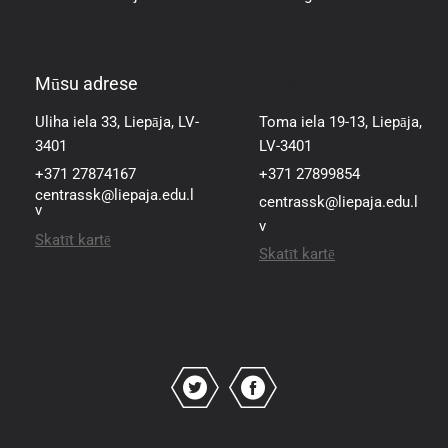
Mūsu adrese
Mūsu adrese
Uliha iela 33, Liepāja, LV-
Toma iela 19-13, Liepāja,
3401
LV-3401
+371 27874167
+371 27899854
centrassk@liepaja.edu.l
centrassk@liepaja.edu.l
v
v
Skatīt kartē
Skatīt kartē