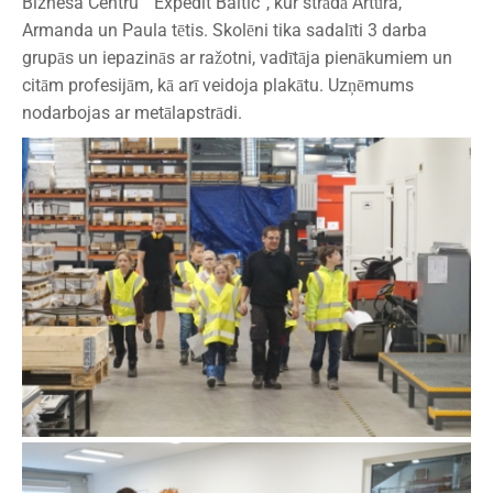
Biznesa Centru ” Expedit Baltic”, kur strādā Artūra,
Armanda un Paula tētis. Skolēni tika sadalīti 3 darba
grupās un iepazinās ar ražotni, vadītāja pienākumiem un
citām profesijām, kā arī veidoja plakātu. Uzņēmums
nodarbojas ar metālapstrādi.