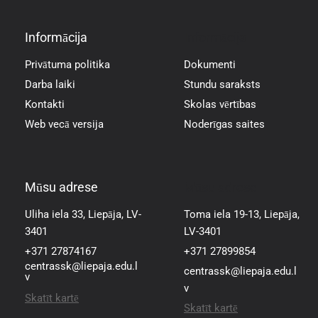
Informācija
Informācija
Privātuma politika
Dokumenti
Darba laiki
Stundu saraksts
Kontakti
Skolas vērtības
Web vecā versija
Noderīgas saites
Mūsu adrese
Mūsu adrese
Uliha iela 33, Liepāja, LV-
Toma iela 19-13, Liepāja,
3401
LV-3401
+371 27874167
+371 27899854
centrassk@liepaja.edu.l
centrassk@liepaja.edu.l
v
v
Skatīt kartē
Skatīt kartē