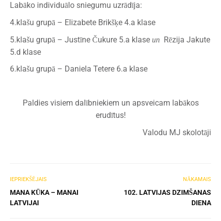
Labāko individuālo sniegumu uzrādīja:
4.klašu grupā – Elizabete Brikšķe 4.a klase
5.klašu grupā – Justīne Čukure 5.a klase
Rēzija Jakute
un
5.d klase
6.klašu grupā – Daniela Tetere 6.a klase
Paldies visiem dalībniekiem un apsveicam labākos
erudītus!
Valodu MJ skolotāji
IEPRIEKŠĒJAIS
NĀKAMAIS
MANA KŪKA – MANAI
102. LATVIJAS DZIMŠANAS
LATVIJAI
DIENA