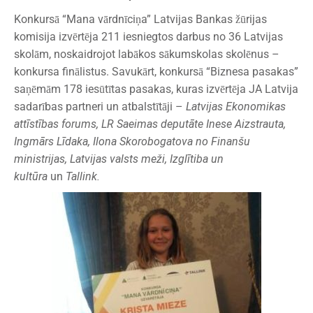
Konkursā “Mana vārdnīciņa” Latvijas Bankas žūrijas
komisija izvērtēja 211 iesniegtos darbus no 36 Latvijas
skolām, noskaidrojot labākos sākumskolas skolēnus –
konkursa finālistus. Savukārt, konkursā “Biznesa pasakas”
saņēmām 178 iesūtītas pasakas, kuras izvērtēja JA Latvija
sadarības partneri un atbalstītāji –
Latvijas Ekonomikas
attīstības forums, LR Saeimas deputāte Inese Aizstrauta,
Ingmārs Līdaka, Ilona Skorobogatova no Finanšu
ministrijas, Latvijas valsts meži, Izglītiba un
kultūra
un
Tallink.