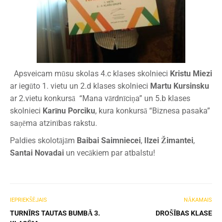
Apsveicam mūsu skolas 4.c klases skolnieci
Kristu Miezi
ar iegūto 1. vietu un 2.d klases skolnieci
Martu Kursinsku
ar 2.vietu konkursā “Mana vārdnīciņa” un 5.b klases
skolnieci
Karīnu Porciku
, kura konkursā “Biznesa pasaka”
saņēma atzinības rakstu.
Paldies skolotājām
Baibai Saimniecei
,
Ilzei Žimantei
,
Santai Novadai
un vecākiem par atbalstu!
IEPRIEKŠĒJAIS
NĀKAMAIS
TURNĪRS TAUTAS BUMBĀ 3.
DROŠĪBAS KLASE