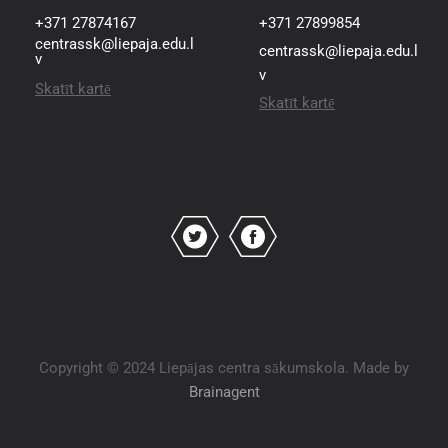
+371 27874167
+371 27899854
centrassk@liepaja.edu.l
centrassk@liepaja.edu.l
v
v
Skatīt kartē
Skatīt kartē
Copyright © 2024 Liepājas centra sākumskola. Made by
Brainagent