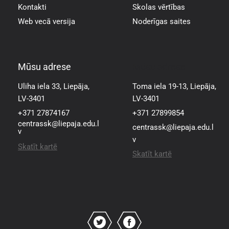
Kontakti
Skolas vērtības
Web vecā versija
Noderīgas saites
Mūsu adrese
Mūsu adrese
Uliha iela 33, Liepāja,
Toma iela 19-13, Liepāja,
LV-3401
LV-3401
+371 27874167
+371 27899854
centrassk@liepaja.edu.l
centrassk@liepaja.edu.l
v
v
Skatīt kartē
Skatīt kartē