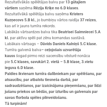
Rezultatīvākās spēlētājas balvu par
13 gūtajiem
vārtiem
saņēma
Rēzija Kriķe no 6.D klases
.
Rezultatīvākā spēlētāja balvu saņēma
Kristers
Kuzņecovs 5.B kl.
, jo bumbiņu vārtos raidīja
37 reizes
,
kas arī ir jauns turnīra rekords.
Labākās vārtsardzes balva tika
Beatrisei Saimniecei 5.A
kl.
par aktīvu spēli pat zēnu komandas sastāvā.
Labākais vārtsags –
Dāvids Daniels Kalniņš 5.C klase.
Turnīra galvenā balva
– ceļojošais uzvarētāja
kauss
šogad pirmo reizi sacensību vēsturē nonāca
pie
5.C klases, savukārt 2. vietā – 5.B klase, 3.vietu
ieguva 6.D klase.
Paldies ikvienam turnīra dalībniekam par spēlēšanu, par
atsaucību, par atbalstu tiesneša darbā, par
sadraudzēšanos, par izaicinājuma pieņemšanu, par līdzi
jušanu priekos un bēdās, par izturību un galvenais par
savas florbola spēles pilnveidošanu.
Tā turpinām!