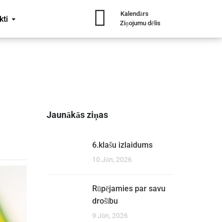
Kalendārs
kti
Ziņojumu dēlis
Jaunākās ziņas
6.klašu izlaidums
10 Jūn, 2026
Rūpējamies par savu
drošību
9 Jūn, 2026