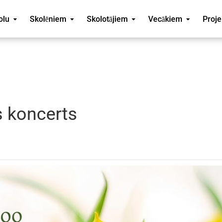
olu
Skolēniem
Skolotājiem
Vecākiem
Proje
s koncerts