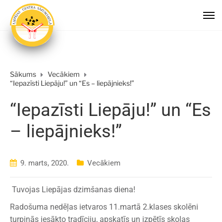
Sākums
Vecākiem
“Iepazīsti Liepāju!” un “Es – liepājnieks!”
“Iepazīsti Liepāju!” un “Es
– liepājnieks!”
9. marts, 2020.
Vecākiem
Tuvojas Liepājas dzimšanas diena!
Radošuma nedēļas ietvaros 11.martā 2.klases skolēni
turpinās iesākto tradīciju, apskatīs un izpētīs skolas