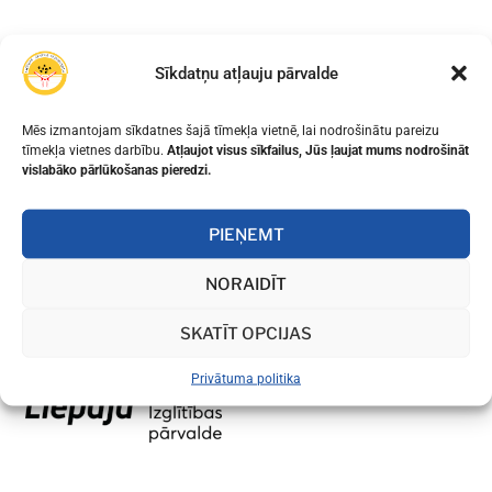
Sīkdatņu atļauju pārvalde
Mēs izmantojam sīkdatnes šajā tīmekļa vietnē, lai nodrošinātu pareizu
tīmekļa vietnes darbību.
Atļaujot visus sīkfailus, Jūs ļaujat mums nodrošināt
vislabāko pārlūkošanas pieredzi.
PIEŅEMT
NORAIDĪT
SKATĪT OPCIJAS
Privātuma politika