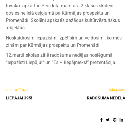
tuvāko apkārtni. Pēc dotā maršruta 2.klases skolēni
dosies nelielā ceļojumā pa Kūrmājas prospektu un
Promenādi. Skolēni apskatīs dažādus kultūrvēsturiskus
objektus.
Noskaidrosim, iepazīsim, izpētīsim un veidosim , ko mēs
zinām par Kūrmājas prospektu un Promenādi!
12.martā skolas zālē radošuma nedēļas noslēgumā
“Iepazīsti Liepāju!” un “Es – liepājnieks!” prezentācija.
IEPRIEKŠĒJAIS
NĀKAMAIS
LIEPĀJAI 395!
RADOŠUMA NEDĒĻĀ