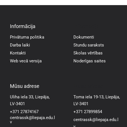
Informācija
Informācija
Privātuma politika
Dokumenti
Darba laiki
Stundu saraksts
Kontakti
Skolas vērtības
Web vecā versija
Noderīgas saites
Mūsu adrese
Mūsu adrese
Uliha iela 33, Liepāja,
Toma iela 19-13, Liepāja,
LV-3401
LV-3401
+371 27874167
+371 27899854
centrassk@liepaja.edu.l
centrassk@liepaja.edu.l
v
v