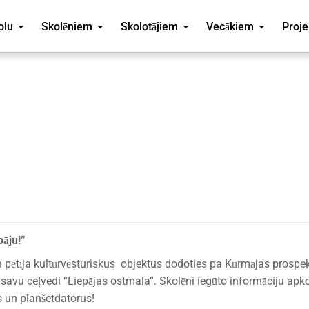
olu
Skolēniem
Skolotājiem
Vecākiem
Proje
pāju!”
un pētīja kultūrvēsturiskus objektus dodoties pa Kūrmājas prospe
 savu ceļvedi “Liepājas ostmala”. Skolēni iegūto informāciju apk
s un planšetdatorus!