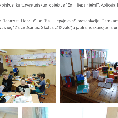
lpiskus kultūrvēsturiskus objektus “Es – liepājnieks!”. Aplicēja, 
Iepazīsti Liepāju!” un “Es – liepājnieks!” prezentācija. Pasāku
vas iegūtās zināšanas. Skolas zālē valdīja jautrs noskaņojums un 