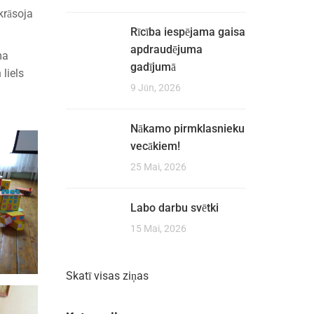
krāsoja
Rīcība iespējama gaisa
apdraudējuma
ma
gadījumā
liels
9 Jūn, 2026
Nākamo pirmklasnieku
vecākiem!
25 Mai, 2026
Labo darbu svētki
15 Mai, 2026
Skatī visas ziņas