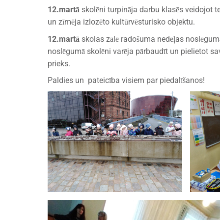
12.martā
skolēni turpināja darbu klasēs veidojot te
un zīmēja izlozēto kultūrvēsturisko objektu.
12.martā
skolas zālē radošuma nedēļas noslēgumā “
noslēgumā skolēni varēja pārbaudīt un pielietot sa
prieks.
Paldies un pateicība visiem par piedalīšanos!