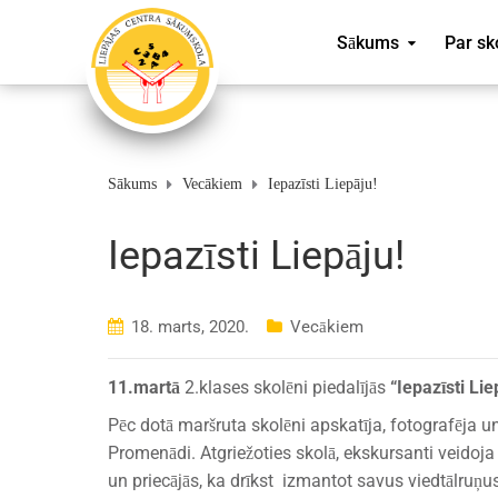
Sākums
Par sk
Sākums
Vecākiem
Iepazīsti Liepāju!
Iepazīsti Liepāju!
18. marts, 2020.
Vecākiem
11.martā
2.klases skolēni piedalījās
“Iepazīsti Lie
Pēc dotā maršruta skolēni apskatīja, fotografēja 
Promenādi. Atgriežoties skolā, ekskursanti veidoja
un priecājās, ka drīkst izmantot savus viedtālruņu