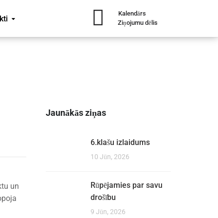
Kalendārs
kti
Ziņojumu dēlis
Jaunākās ziņas
6.klašu izlaidums
10 Jūn, 2026
Rūpējamies par savu
ktu un
drošību
opoja
9 Jūn, 2026